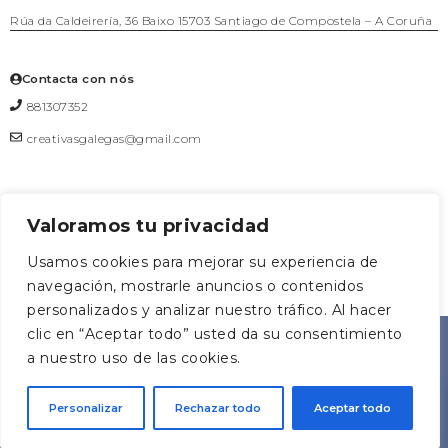
Rúa da Caldeirería, 36 Baixo 15703 Santiago de Compostela – A Coruña
Contacta con nós
881307352
creativasgalegas@gmail.com
Valoramos tu privacidad
Formulario de contacto
Usamos cookies para mejorar su experiencia de
navegación, mostrarle anuncios o contenidos
0
personalizados y analizar nuestro tráfico. Al hacer
CREATIVAS
Deseñado
clic en “Aceptar todo” usted da su consentimiento
AGRUOSTUDIO
©2026
|
GALEGAS
por
a nuestro uso de las cookies.
Personalizar
Rechazar todo
Aceptar todo
COMUNIDADE CREATIVA, SOCIEDADE COOPERATIVA
GALEGA