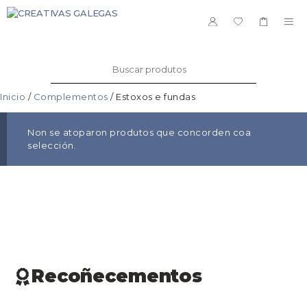
Saltar
ao
ME
contido
Buscar:
Inicio
/
Complementos
/ Estoxos e fundas
Non se atoparon produtos que concorden coa
selección.
Recoñecementos