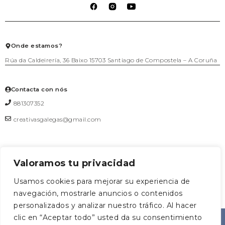
Packs agasallo
Lista de deseos
Política de cookies
Talleres
Salir
Téxtil
Xogo
Xoiería
Onde estamos?
Rúa da Caldeirería, 36 Baixo 15703 Santiago de Compostela – A Coruña
Contacta con nós
881307352
creativasgalegas@gmail.com
Valoramos tu privacidad
Formulario de contacto
Usamos cookies para mejorar su experiencia de
navegación, mostrarle anuncios o contenidos
0
personalizados y analizar nuestro tráfico. Al hacer
CREATIVAS
Deseñado
clic en “Aceptar todo” usted da su consentimiento
AGRUOSTUDIO
©2026
|