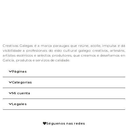
Creativas Galegas é a marca paraugas que reúne, acolle, impulsa e dá
visibilidade a profesionais do eido cultural galego: creativos, artesáns,
artistas escénicos e selectos produtores, que creamos e deseñamos en
Galicia, produtos e servizos de calidade.
Páginas
Categorías
Inicio
A nosa filosofia
Mi cuenta
As marcas
Arte
Tienda
Beleza
Legales
Blog
Complementos
Mi cuenta
Contacto
Despensa
Detalles de la cuenta
Axenda
Fogar
Pedidos
Aviso legal
Libraría
Mis solicitudes de reembolso
Condiciones de venta
Séguenos nas redes
Mascotas
Carrito
Política de privacidad