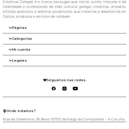
Creativas Galegas é a marca paraugas que reúne, acolle, impulsa e dá
visibilidade a profesionais do eido cultural galego: creativos, artesáns,
artistas escénicos e selectos produtores, que creamos e deseñamos en
Galicia, produtos e servizos de calidade.
Páginas
Categorías
Inicio
A nosa filosofia
Mi cuenta
As marcas
Arte
Tienda
Beleza
Legales
Blog
Complementos
Mi cuenta
Contacto
Despensa
Detalles de la cuenta
Axenda
Fogar
Pedidos
Aviso legal
Libraría
Mis solicitudes de reembolso
Condiciones de venta
Séguenos nas redes
Mascotas
Carrito
Política de privacidad
Packs agasallo
Lista de deseos
Política de cookies
Talleres
Salir
Téxtil
Xogo
Xoiería
Onde estamos?
Rúa da Caldeirería, 36 Baixo 15703 Santiago de Compostela – A Coruña