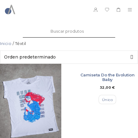
Saltar
ao
ME
contido
Buscar:
Inicio
/ Téxtil
Camiseta Do the Evolution
Baby
32,00
€
Único