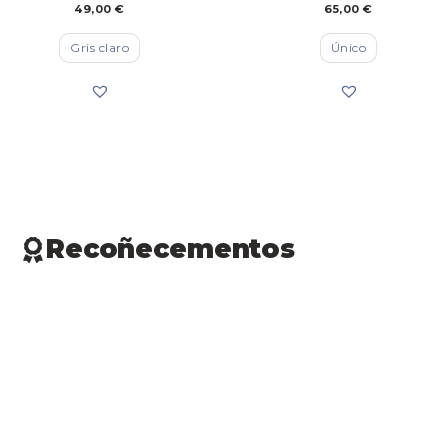
49,00
€
65,00
€
Gris claro
Único
Recoñecementos