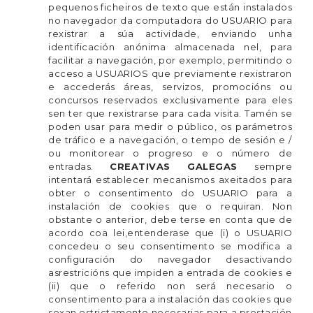
pequenos ficheiros de texto que están instalados
no navegador da computadora do USUARIO para
rexistrar a súa actividade, enviando unha
identificación anónima almacenada nel, para
facilitar a navegación, por exemplo, permitindo o
acceso a USUARIOS que previamente rexistraron
e accederás áreas, servizos, promocións ou
concursos reservados exclusivamente para eles
sen ter que rexistrarse para cada visita. Tamén se
poden usar para medir o público, os parámetros
de tráfico e a navegación, o tempo de sesión e /
ou monitorear o progreso e o número de
entradas.
CREATIVAS GALEGAS
sempre
intentará establecer mecanismos axeitados para
obter o consentimento do USUARIO para a
instalación de cookies que o requiran. Non
obstante o anterior, debe terse en conta que de
acordo coa lei,entenderase que (i) o USUARIO
concedeu o seu consentimento se modifica a
configuración do navegador desactivando
asrestricións que impiden a entrada de cookies e
(ii) que o referido non será necesario o
consentimento para a instalación das cookies que
sexan estrictamente necesarias para a prestación