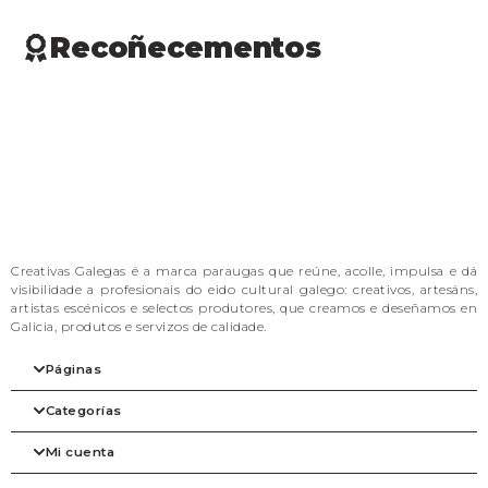
Recoñecementos
Creativas Galegas é a marca paraugas que reúne, acolle, impulsa e dá
visibilidade a profesionais do eido cultural galego: creativos, artesáns,
artistas escénicos e selectos produtores, que creamos e deseñamos en
Galicia, produtos e servizos de calidade.
Páginas
Categorías
Inicio
A nosa filosofia
Mi cuenta
As marcas
Arte
Tienda
Beleza