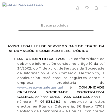
Saltar
ao
ME
contido
Buscar:
AVISO LEGAL LEI DE SERVIZOS DA SOCIEDADE DA
INFORMACIÓN E COMERCIO ELECTRÓNICO
DATOS IDENTIFICATIVOS:
De conformidade co
deber de información contida no artigo 10 da Lei
34/2002, do 11 de xullo, deServizos da Sociedade
da Información e do Comercio Electrónico, a
continuación recóllense os seguintes datos: a
empresa propietaria de
www.creativasgalegas.gal
é
COMUNIDADE
CREATIVA, SOCIEDADE COOPERATIVA
GALEGA,
adiante
CREATIVAS GALEGAS
con CIF
número
F 01.631.282
e enderezo a estes
efectos en Rúa da Caldeirería, 36 Baixo 15703
Santiago de Compostela – A Coruña , con correo