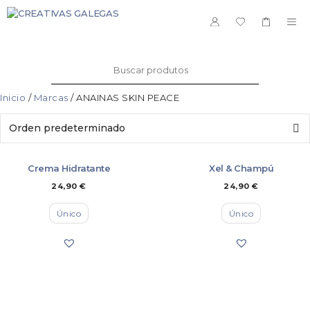
Saltar
ao
ME
contido
Buscar:
Inicio
/
Marcas
/ ANAINAS SKIN PEACE
Crema Hidratante
Xel & Champú
24,90
€
24,90
€
Único
Único