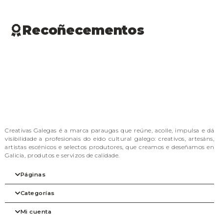
Recoñecementos
Creativas Galegas é a marca paraugas que reúne, acolle, impulsa e dá
visibilidade a profesionais do eido cultural galego: creativos, artesáns,
artistas escénicos e selectos produtores, que creamos e deseñamos en
Galicia, produtos e servizos de calidade.
Páginas
Categorías
Inicio
A nosa filosofia
Mi cuenta
As marcas
Arte