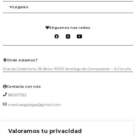
Tienda
Beleza
Legales
Blog
Complementos
Mi cuenta
Contacto
Despensa
Detalles de la cuenta
Axenda
Fogar
Pedidos
Aviso legal
Libraría
Mis solicitudes de reembolso
Condiciones de venta
Séguenos nas redes
Mascotas
Carrito
Política de privacidad
Packs agasallo
Lista de deseos
Política de cookies
Talleres
Salir
Téxtil
Xogo
Xoiería
Onde estamos?
Rúa da Caldeirería, 36 Baixo 15703 Santiago de Compostela – A Coruña
Contacta con nós
881307352
creativasgalegas@gmail.com
Valoramos tu privacidad
Formulario de contacto