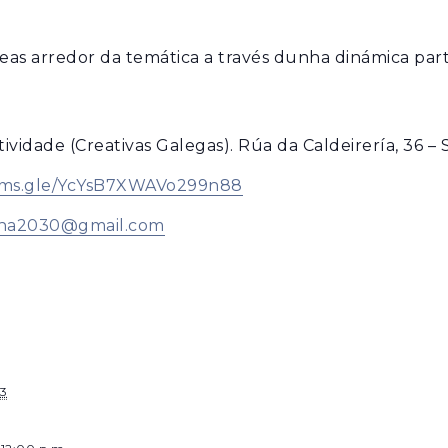
eas arredor da temática a través dunha dinámica parti
vidade (Creativas Galegas). Rúa da Caldeirería, 36 – 
orms.gle/YcYsB7XWAVo299n88
ana2030@gmail.com
23