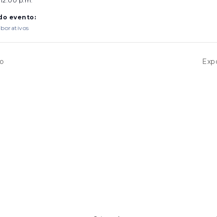
 12:00 p.m.
do evento:
borativos
oo
Expo