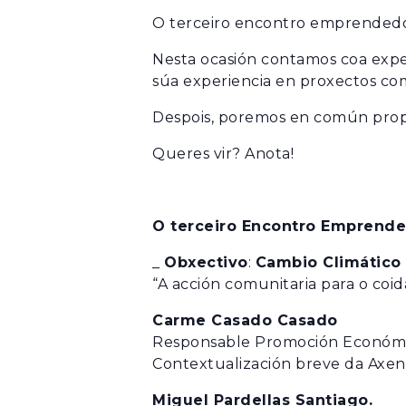
MOBLES
LIBROS
O terceiro encontro emprendedor 
ÚTILES DE COCIÑA
MARCAPÁXINA
POSTAIS
Nesta ocasión contamos coa exper
súa experiencia en proxectos co
TALLERES
CAMISAS
Despois, poremos en común propo
CAMISETAS E 
CONXUNTOS
Queres vir?
Anota!
NENAS/OS
SUADOIROS
XOGO
O terceiro Encontro Emprende
XOGO
_
Obxectivo
:
Cambio Climático 
“A acción comunitaria para o co
Carme Casado Casado
Responsable Promoción Económic
Contextualización breve da Axe
Miguel Pardellas Santiago.