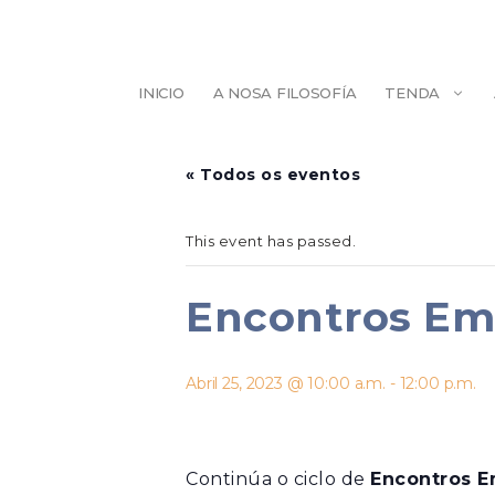
Saltar
ao
contido
INICIO
A NOSA FILOSOFÍA
TENDA
ESCULTURA
BELEZA
« Todos os eventos
ILUSTRACIÓN
PINTURA
This event has passed.
Encontros Em
Abril 25, 2023 @ 10:00 a.m.
-
12:00 p.m.
Continúa o ciclo de
Encontros 
DECORACIÓN
AXENDAS/LIB