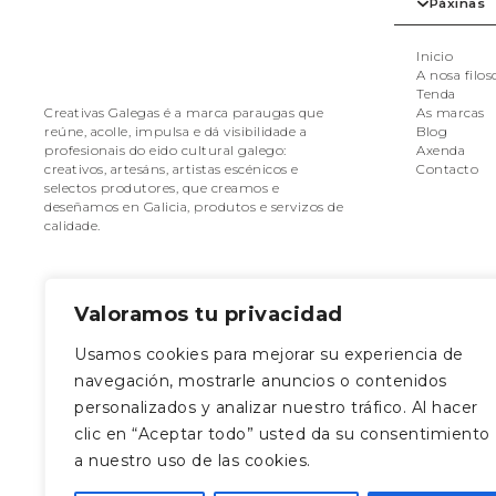
Páxinas
Inicio
A nosa filos
Tenda
As marcas
Creativas Galegas é a marca paraugas que
Blog
reúne, acolle, impulsa e dá visibilidade a
Axenda
profesionais do eido cultural galego:
Contacto
creativos, artesáns, artistas escénicos e
selectos produtores, que creamos e
deseñamos en Galicia, produtos e servizos de
calidade.
Valoramos tu privacidad
Usamos cookies para mejorar su experiencia de
Séguenos nas redes
Onde estamo
navegación, mostrarle anuncios o contenidos
Rúa da Caldeirerí
personalizados y analizar nuestro tráfico. Al hacer
Santiago de Com
clic en “Aceptar todo” usted da su consentimiento
Coruña
a nuestro uso de las cookies.