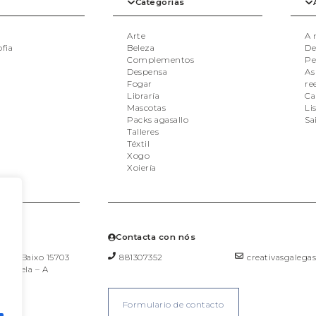
Categorías
Arte
A 
ofia
Beleza
De
Complementos
Pe
Despensa
As
Fogar
re
Libraría
Ca
Mascotas
Li
Packs agasallo
Sa
Talleres
Téxtil
Xogo
Xoiería
s?
Contacta con nós
a, 36 Baixo 15703
881307352
creativasgaleg
postela – A
Formulario de contacto