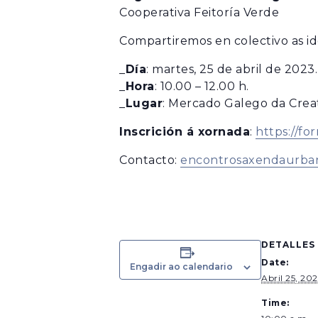
Cooperativa Feitoría Verde
Compartiremos en colectivo as id
_
Día
: martes,
25 de abril de 2023
.
_
Hora
: 10.00 – 12.00 h.
_
Lugar
: Mercado Galego da Creati
Inscrición á xornada
:
https://f
Contacto:
encontrosaxendaurb
DETALLES
Date:
Engadir ao calendario
Abril 25, 20
Time: