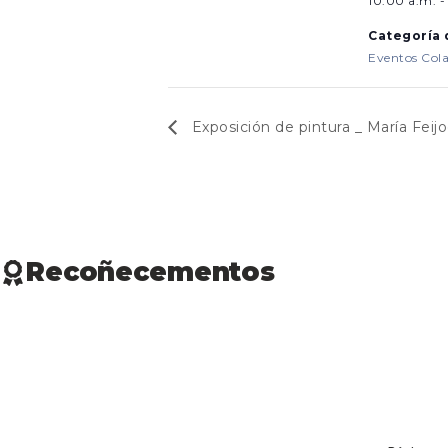
10:00 a.m. -
Categoría 
Eventos Cola
Exposición de pintura _ María Feij
Recoñecementos