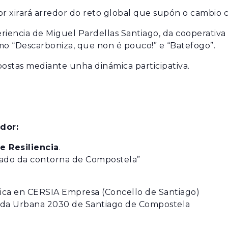
xirará arredor do reto global que supón o cambio clim
S
iencia de Miguel Pardellas Santiago, da cooperativa 
mo “Descarboniza, que non é pouco!” e “Batefogo”.
BIXUTERÍA
stas mediante unha dinámica participativa.
TOPS
XOIAS
dor:
e Resiliencia
.
idado da contorna de Compostela”
a en CERSIA Empresa (Concello de Santiago)
nda Urbana 2030 de Santiago de Compostela