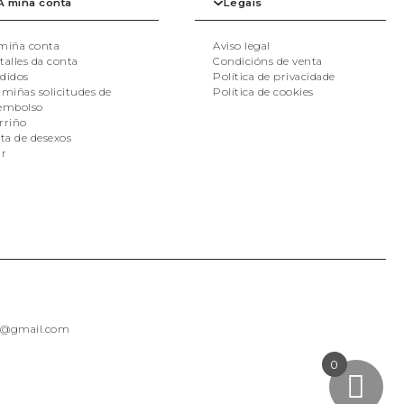
A miña conta
Legais
miña conta
Aviso legal
talles da conta
Condicións de venta
didos
Política de privacidade
 miñas solicitudes de
Política de cookies
embolso
rriño
sta de desexos
ir
as@gmail.com
0