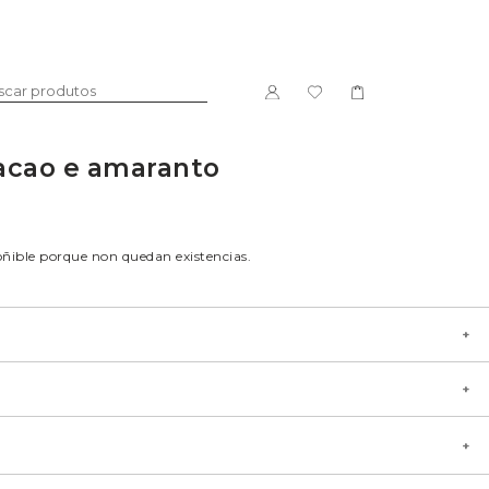
cacao e amaranto
DOCE
LICORES
oñible porque non quedan existencias.
, fariña de arroz,
nteiga
Única
ranto inchado,
PACKS
Único