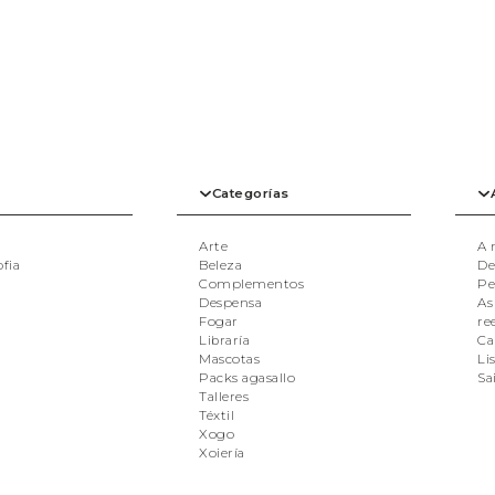
Categorías
Arte
A 
ofia
Beleza
De
Complementos
Pe
Despensa
As
Fogar
re
Libraría
Ca
Mascotas
Li
Packs agasallo
Sa
Talleres
Téxtil
Xogo
Xoiería