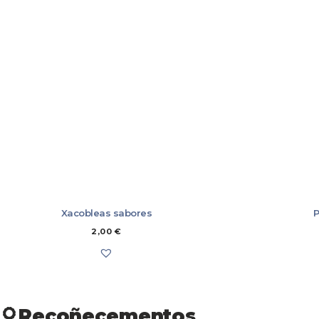
MOBLES
LIBROS
ÚTILES DE COCIÑA
MARCAPÁXINA
POSTAIS
TALLERES
CAMISAS
CAMISETAS E 
CONXUNTOS
NENAS/OS
SUADOIROS
XOGO
XOGO
Xacobleas sabores
P
2,00
€
Recoñecementos