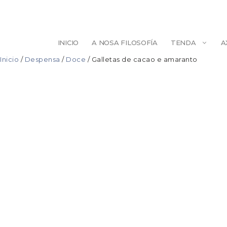
Saltar
ao
contido
INICIO
A NOSA FILOSOFÍA
TENDA
A
Inicio
/
Despensa
/
Doce
/ Galletas de cacao e amaranto
ESCULTURA
BELEZA
ILUSTRACIÓN
PINTURA
DECORACIÓN
AXENDAS/LIB