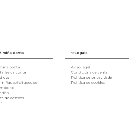
A miña conta
Legais
miña conta
Aviso legal
talles da conta
Condicións de venta
didos
Política de privacidade
 miñas solicitudes de
Política de cookies
embolso
rriño
sta de desexos
ir