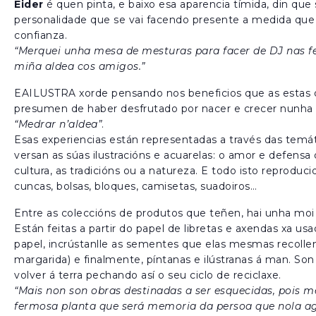
Eider
é quen pinta, e baixo esa aparencia tímida, din qu
personalidade que se vai facendo presente a medida que 
confianza.
“Merquei unha mesa de mesturas para facer de DJ nas f
miña aldea cos amigos.”
EAILUSTRA xorde pensando nos beneficios que as estas d
presumen de haber desfrutado por nacer e crecer nunha a
“Medrar n’aldea”
.
Esas experiencias están representadas a través das temá
versan as súas ilustracións e acuarelas: o amor e defensa 
cultura, as tradicións ou a natureza. E todo isto reprodu
cuncas, bolsas, bloques, camisetas, suadoiros…
Entre as coleccións de produtos que teñen, hai unha moi 
Están feitas a partir do papel de libretas e axendas xa us
papel, incrústanlle as sementes que elas mesmas recolle
margarida) e finalmente, píntanas e ilústranas á man. So
volver á terra pechando así o seu ciclo de reciclaxe.
“Mais non son obras destinadas a ser esquecidas, pois
fermosa planta que será memoria da persoa que nola ag