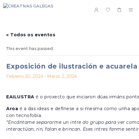
Saltar
ao
ME
contido
« Todos os eventos
This event has passed.
Exposición de ilustración e acuarel
Febreiro 20, 2024
-
Marzo 2, 2024
EAILUSTRA
é o proxecto que iniciaron dúas irmáns ponte
Aroa
é a das ideas e defínese a si mesma como unha ap
con tecnofobia.
“Encántame separarme un intre do grupo para ver com
interactúan, rin, falan e brincan. Eses intres fanme sentir 