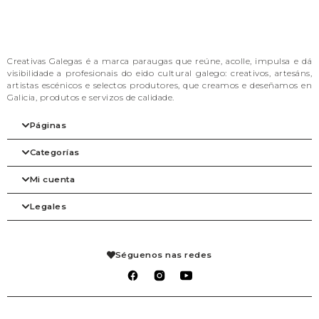
Creativas Galegas é a marca paraugas que reúne, acolle, impulsa e dá
visibilidade a profesionais do eido cultural galego: creativos, artesáns,
artistas escénicos e selectos produtores, que creamos e deseñamos en
Galicia, produtos e servizos de calidade.
Páginas
Categorías
Inicio
A nosa filosofia
Mi cuenta
As marcas
Arte
Tienda
Beleza
Legales
Blog
Complementos
Mi cuenta
Contacto
Despensa
Detalles de la cuenta
Axenda
Fogar
Pedidos
Aviso legal
Libraría
Mis solicitudes de reembolso
Condiciones de venta
Séguenos nas redes
Mascotas
Carrito
Política de privacidad
Packs agasallo
Lista de deseos
Política de cookies
Talleres
Salir
Téxtil
Xogo