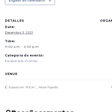
Engadir ao calendario
DETALLES
ORGA
Date:
Decembro 3, 2021
Time:
11:00 a.m. - 2:00 p.m.
Categoría do evento:
Escaparates Viventes
VENUE
Exposición ‘IKIGAI’ _ Maite Fajardo