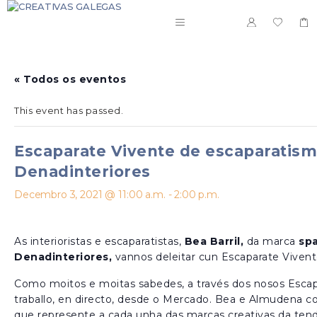
Saltar
ao
MENÚ
contido
« Todos os eventos
This event has passed.
Escaparate Vivente de escaparatism
Denadinteriores
Decembro 3, 2021 @ 11:00 a.m.
-
2:00 p.m.
As interioristas e escaparatistas,
Bea Barril,
da marca
spa
Denadinteriores,
vannos deleitar cun Escaparate Viven
Como moitos e moitas sabedes, a través dos nosos Esca
traballo, en directo, desde o Mercado. Bea e Almudena c
que represente a cada unha das marcas creativas da tend