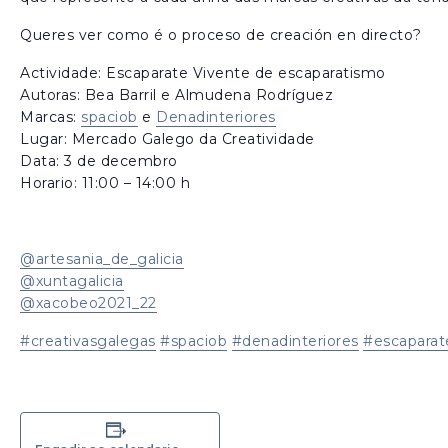
Queres ver como é o proceso de creación en directo?
Actividade: Escaparate Vivente de escaparatismo
Autoras: Bea Barril e Almudena Rodríguez
Marcas:
spaciob
e
Denadinteriores
Lugar: Mercado Galego da Creatividade
Data: 3 de decembro
Horario: 11:00 – 14:00 h
@artesania_de_galicia
@xuntagalicia
@xacobeo2021_22
#creativasgalegas
#spaciob
#denadinteriores
#escaparat