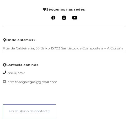
Axenda
Fogar
Pedidos
Aviso legal
Libraría
Mis solicitudes de reembolso
Condiciones de venta
Séguenos nas redes
Mascotas
Carrito
Política de privacidad
Packs agasallo
Lista de deseos
Política de cookies
Talleres
Salir
Téxtil
Xogo
Xoiería
Onde estamos?
Rúa da Caldeirería, 36 Baixo 15703 Santiago de Compostela – A Coruña
Contacta con nós
881307352
creativasgalegas@gmail.com
Formulario de contacto