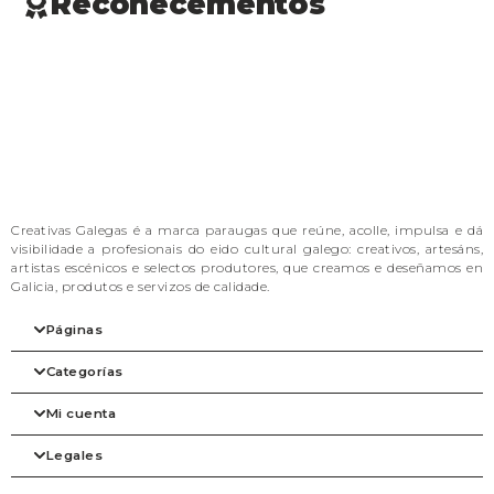
Recoñecementos
Creativas Galegas é a marca paraugas que reúne, acolle, impulsa e dá
visibilidade a profesionais do eido cultural galego: creativos, artesáns,
artistas escénicos e selectos produtores, que creamos e deseñamos en
Galicia, produtos e servizos de calidade.
Páginas
Categorías
Inicio
A nosa filosofia
Mi cuenta
As marcas
Arte
Tienda
Beleza
Legales
Blog
Complementos
Mi cuenta
Contacto
Despensa
Detalles de la cuenta