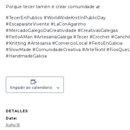
Porque tecer tamén é crear comunidade 🌿
#TecerEnPublico #WorldWideKnitInPublicDay
#EscaparateVivente #LaConAgarimo
#MercadoGalegoDaCreatividade #CreativasGalegas
#FeitoAMan #ArtesaniaGalega #Tecer #Crochet #Ganchil
#Knitting #Artesania #ComercioLocal #FeitoEnGalicia
#SlowMade #ComunidadeCreativa #ArteTextil #FiosQue
#HandmadeGalicia
Engadir ao calendario
DETALLES
Date:
Xuño 13