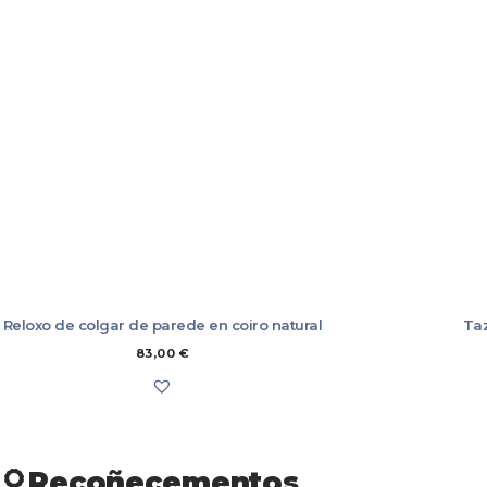
MOBLES
LIBROS
ÚTILES DE COCIÑA
MARCAPÁXINA
POSTAIS
TALLERES
CAMISAS
CAMISETAS E 
CONXUNTOS
NENAS/OS
SUADOIROS
XOGO
XOGO
Reloxo de colgar de parede en coiro natural
Taz
83,00
€
Recoñecementos