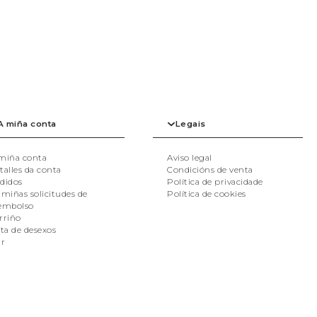
A miña conta
Legais
miña conta
Aviso legal
talles da conta
Condicións de venta
didos
Política de privacidade
 miñas solicitudes de
Política de cookies
embolso
rriño
sta de desexos
ir