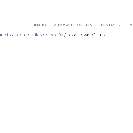
Saltar
ao
contido
INICIO
A NOSA FILOSOFÍA
TENDA
A
Inicio
/
Fogar
/
Útiles de cociña
/ Taza Down of Punk
ESCULTURA
BELEZA
ILUSTRACIÓN
PINTURA
DECORACIÓN
AXENDAS/LIB