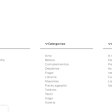
Categorías
Arte
A 
ofia
Beleza
De
Complementos
Pe
Despensa
As
Fogar
re
Libraría
Ca
Mascotas
Li
Packs agasallo
Sa
Talleres
Téxtil
Xogo
Xoiería