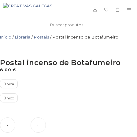
Saltar
ao
ME
contido
Buscar:
Inicio
/
Libraría
/
Postais
/ Postal incenso de Botafumeiro
Postal incenso de Botafumeiro
8,00
€
Única
Único
-
+
Postal
incenso