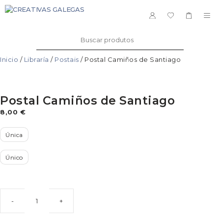
Saltar
ao
ME
contido
Buscar:
Inicio
/
Libraría
/
Postais
/ Postal Camiños de Santiago
Postal Camiños de Santiago
8,00
€
Única
Único
Postal
Camiños