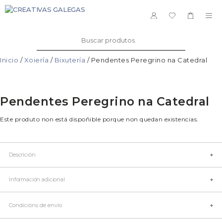
Saltar
ao
ME
contido
Buscar:
Inicio
/
Xoiería
/
Bixutería
/ Pendentes Peregrino na Catedral
Pendentes Peregrino na Catedral
Este produto non está dispoñible porque non quedan existencias.
Descrición
Información adicional
Condicións de envío
Talla
Grande, Pequena
Cor
Único