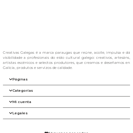
Creativas Galegas é a marca paraugas que reúne, acolle, impulsa e dá
visibilidade a profesionais do eido cultural galego: creativos, artesáns,
artistas escénicos e selectos produtores, que creamos e deseñamos en
Galicia, produtos e servizos de calidade.
Páginas
Categorías
Inicio
A nosa filosofia
Mi cuenta
As marcas
Arte
Tienda
Beleza
Legales
Blog
Complementos
Mi cuenta
Contacto
Despensa
Detalles de la cuenta
Axenda
Fogar
Pedidos
Aviso legal
Libraría
Mis solicitudes de reembolso
Condiciones de venta