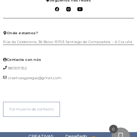
Séguenos nas redes
Mascotas
Carrito
Política de privacidad
Packs agasallo
Lista de deseos
Política de cookies
Talleres
Salir
Téxtil
Xogo
Xoiería
Onde estamos?
Rúa da Caldeirería, 36 Baixo 15703 Santiago de Compostela – A Coruña
Contacta con nós
881307352
creativasgalegas@gmail.com
Formulario de contacto
0
CREATIVAS
Deseñado