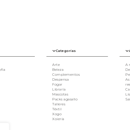
Categorías
Arte
A 
ofia
Beleza
De
Complementos
Pe
Despensa
As
Fogar
re
Libraría
Ca
Mascotas
Li
Packs agasallo
Sa
Talleres
Téxtil
Xogo
Xoiería