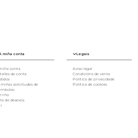
A miña conta
Legais
miña conta
Aviso legal
talles da conta
Condicións de venta
didos
Política de privacidade
 miñas solicitudes de
Política de cookies
embolso
rriño
sta de desexos
ir