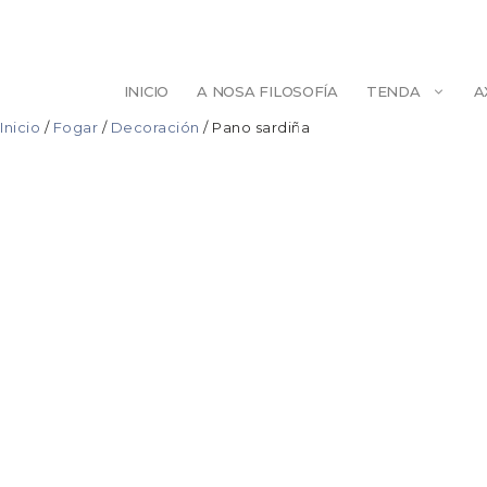
Saltar
ao
contido
INICIO
A NOSA FILOSOFÍA
TENDA
A
Inicio
/
Fogar
/
Decoración
/ Pano sardiña
ESCULTURA
BELEZA
ILUSTRACIÓN
PINTURA
DECORACIÓN
AXENDAS/LIB