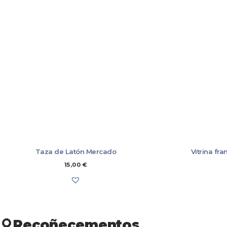
MOBLES
LIBROS
ÚTILES DE COCIÑA
MARCAPÁXINA
POSTAIS
TALLERES
CAMISAS
CAMISETAS E 
CONXUNTOS
NENAS/OS
SUADOIROS
XOGO
XOGO
Taza de Latón Mercado
Vitrina fr
15,00
€
Recoñecementos