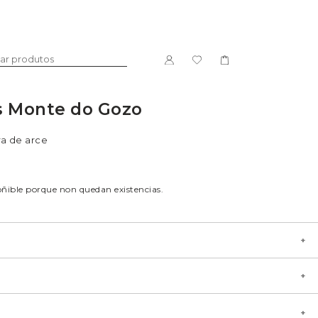
s Monte do Gozo
DOCE
LICORES
a de arce
oñible porque non quedan existencias.
go García
eira de arce e papel kraft.
PACKS
Única