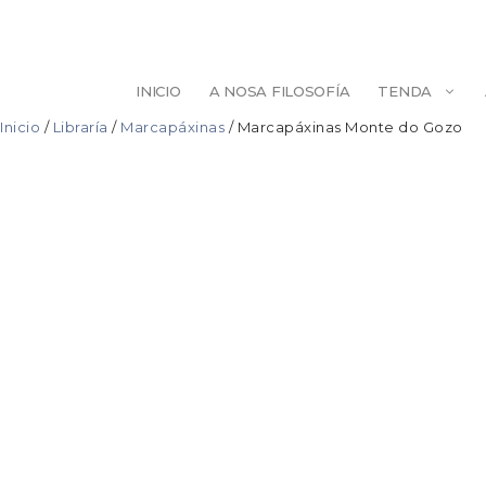
Saltar
ao
contido
INICIO
A NOSA FILOSOFÍA
TENDA
Inicio
/
Libraría
/
Marcapáxinas
/ Marcapáxinas Monte do Gozo
ESCULTURA
BELEZA
ILUSTRACIÓN
PINTURA
DECORACIÓN
AXENDAS/LIB