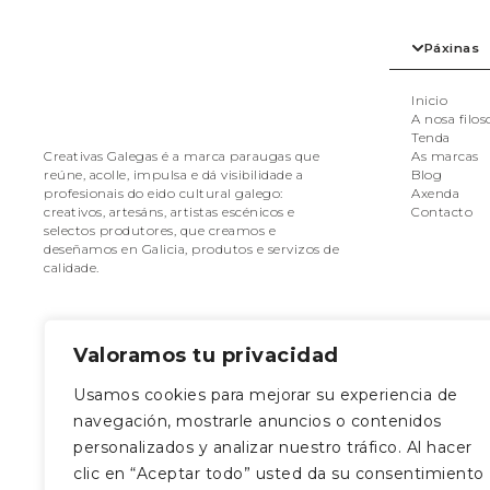
Páxinas
Inicio
A nosa filos
Tenda
As marcas
Creativas Galegas é a marca paraugas que
Blog
reúne, acolle, impulsa e dá visibilidade a
Axenda
profesionais do eido cultural galego:
Contacto
creativos, artesáns, artistas escénicos e
selectos produtores, que creamos e
deseñamos en Galicia, produtos e servizos de
calidade.
Valoramos tu privacidad
Usamos cookies para mejorar su experiencia de
Séguenos nas redes
Onde estamo
navegación, mostrarle anuncios o contenidos
Rúa da Caldeirerí
personalizados y analizar nuestro tráfico. Al hacer
Santiago de Com
clic en “Aceptar todo” usted da su consentimiento
Coruña