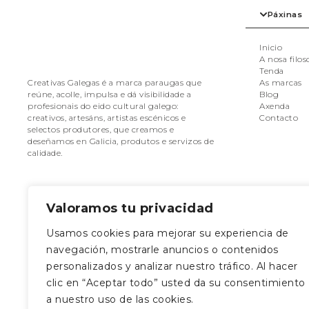
Páxinas
Inicio
A nosa filos
Tenda
As marcas
Creativas Galegas é a marca paraugas que
Blog
reúne, acolle, impulsa e dá visibilidade a
Axenda
profesionais do eido cultural galego:
Contacto
creativos, artesáns, artistas escénicos e
selectos produtores, que creamos e
deseñamos en Galicia, produtos e servizos de
calidade.
Valoramos tu privacidad
Usamos cookies para mejorar su experiencia de
Séguenos nas redes
Onde estamo
navegación, mostrarle anuncios o contenidos
Rúa da Caldeirerí
personalizados y analizar nuestro tráfico. Al hacer
Santiago de Com
clic en “Aceptar todo” usted da su consentimiento
Coruña
a nuestro uso de las cookies.