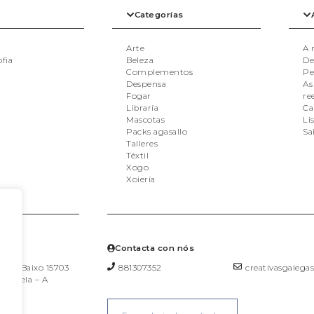
Categorías
Arte
A 
ofia
Beleza
De
Complementos
Pe
Despensa
As
Fogar
re
Libraría
Ca
Mascotas
Li
Packs agasallo
Sa
Talleres
Téxtil
Xogo
Xoiería
s?
Contacta con nós
a, 36 Baixo 15703
881307352
creativasgaleg
postela – A