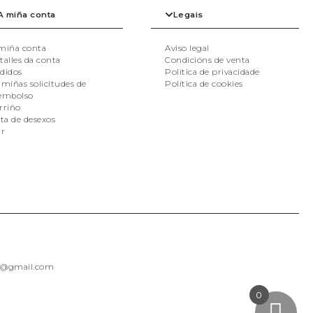
A miña conta
Legais
miña conta
Aviso legal
talles da conta
Condicións de venta
didos
Política de privacidade
 miñas solicitudes de
Política de cookies
embolso
rriño
sta de desexos
ir
as@gmail.com
0