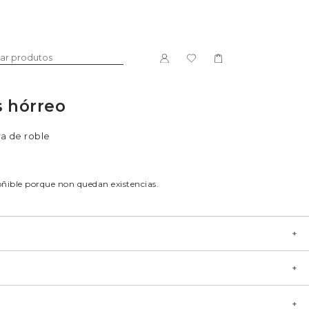
 hórreo
DOCE
LICORES
a de roble
oñible porque non quedan existencias.
go García
deira de roble.
PACKS
Única