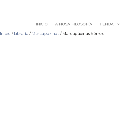
Saltar
ao
contido
INICIO
A NOSA FILOSOFÍA
TENDA
Inicio
/
Libraría
/
Marcapáxinas
/ Marcapáxinas hórreo
ESCULTURA
BELEZA
ILUSTRACIÓN
PINTURA
DECORACIÓN
AXENDAS/LIB