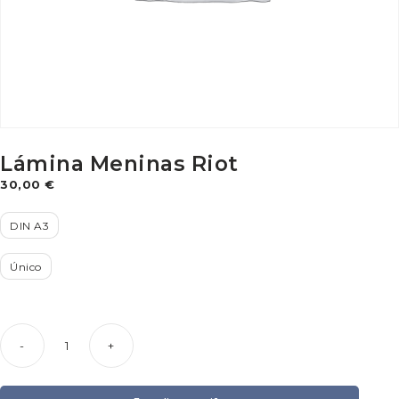
Lámina Meninas Riot
30,00
€
DIN A3
Único
-
+
Lámina
Meninas
Riot