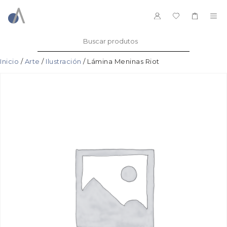
Saltar
ao
ME
contido
Buscar:
Inicio
/
Arte
/
Ilustración
/ Lámina Meninas Riot