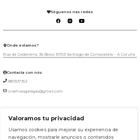
Axenda
Fogar
Pedidos
Aviso legal
Libraría
Mis solicitudes de reembolso
Condiciones de venta
Séguenos nas redes
Mascotas
Carrito
Política de privacidad
Packs agasallo
Lista de deseos
Política de cookies
Talleres
Salir
Téxtil
Xogo
Xoiería
Onde estamos?
Rúa da Caldeirería, 36 Baixo 15703 Santiago de Compostela – A Coruña
Contacta con nós
881307352
creativasgalegas@gmail.com
Valoramos tu privacidad
Formulario de contacto
Usamos cookies para mejorar su experiencia de
navegación, mostrarle anuncios o contenidos