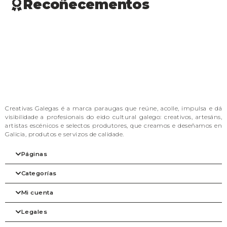
Recoñecementos
Creativas Galegas é a marca paraugas que reúne, acolle, impulsa e dá
visibilidade a profesionais do eido cultural galego: creativos, artesáns,
artistas escénicos e selectos produtores, que creamos e deseñamos en
Galicia, produtos e servizos de calidade.
Páginas
Categorías
Inicio
A nosa filosofia
Mi cuenta
As marcas
Arte
Tienda
Beleza
Legales
Blog
Complementos
Mi cuenta
Contacto
Despensa
Detalles de la cuenta