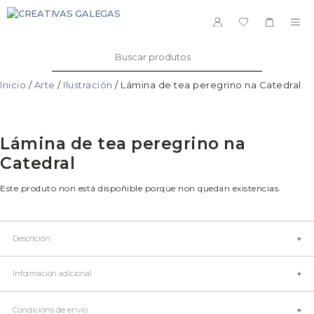
Saltar
ao
ME
contido
Buscar:
Inicio
/
Arte
/
Ilustración
/ Lámina de tea peregrino na Catedral
Lámina de tea peregrino na
Catedral
Este produto non está dispoñible porque non quedan existencias.
Descrición
Información adicional
Condicións de envío
Talla
Única