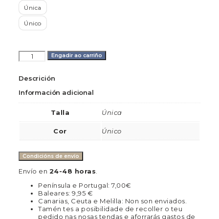
Única
Único
Lámina
Engadir ao carriño
de
tea
engranaxes
Descrición
do
Información adicional
Camiño
cantidade
Talla
Única
Cor
Único
Condicións de envío
Envío en
24-48 horas
.
Península e Portugal: 7,00€
Baleares: 9,95 €
Canarias, Ceuta e Melilla: Non son enviados.
Tamén tes a posibilidade de recoller o teu
pedido nas nosas tendas e aforrarás gastos de