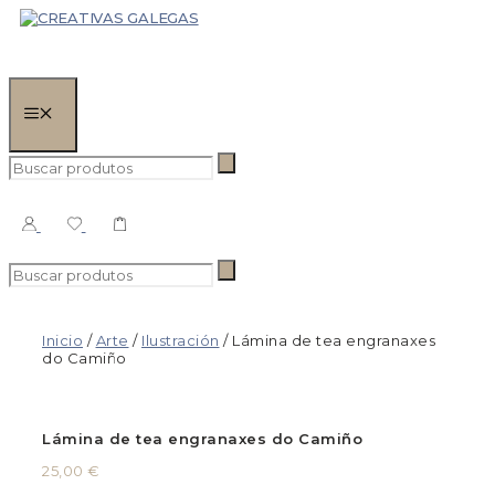
Saltar
ao
contido
MENÚ
BUSCAR:
Buscar:
Inicio
/
Arte
/
Ilustración
/ Lámina de tea engranaxes
do Camiño
Lámina de tea engranaxes do Camiño
25,00
€