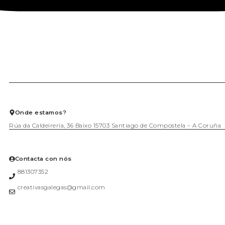
Onde estamos?
Rúa da Caldeirería, 36 Baixo 15703 Santiago de Compostela – A Coruña
Contacta con nós
881307352
creativasgalegas@gmail.com