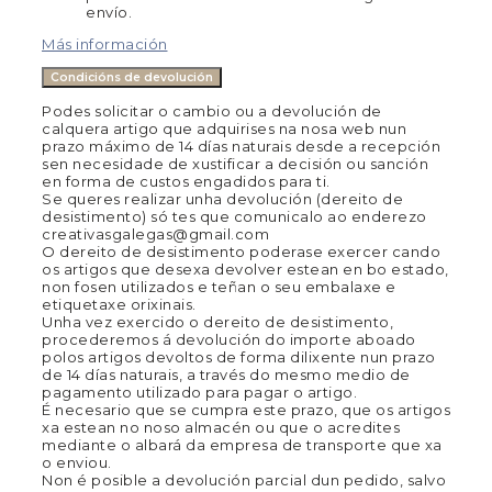
envío.
Más información
Condicións de devolución
Podes solicitar o cambio ou a devolución de
calquera artigo que adquirises na nosa web nun
prazo máximo de 14 días naturais desde a recepción
sen necesidade de xustificar a decisión ou sanción
en forma de custos engadidos para ti.
Se queres realizar unha devolución (dereito de
desistimento) só tes que comunicalo ao enderezo
creativasgalegas@gmail.com
O dereito de desistimento poderase exercer cando
os artigos que desexa devolver estean en bo estado,
non fosen utilizados e teñan o seu embalaxe e
etiquetaxe orixinais.
Unha vez exercido o dereito de desistimento,
procederemos á devolución do importe aboado
polos artigos devoltos de forma dilixente nun prazo
de 14 días naturais, a través do mesmo medio de
pagamento utilizado para pagar o artigo.
É necesario que se cumpra este prazo, que os artigos
xa estean no noso almacén ou que o acredites
mediante o albará da empresa de transporte que xa
o enviou.
Non é posible a devolución parcial dun pedido, salvo