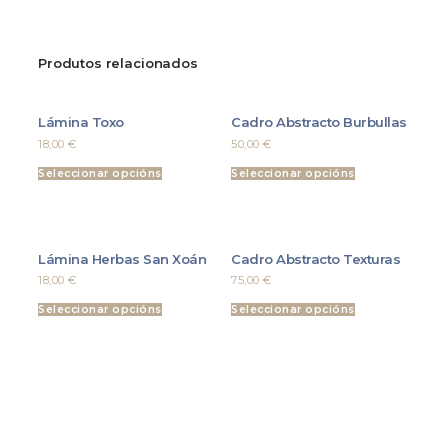
Produtos relacionados
Lámina Toxo
Cadro Abstracto Burbullas
18,00
€
50,00
€
Seleccionar opcións
Seleccionar opcións
Lámina Herbas San Xoán
Cadro Abstracto Texturas
18,00
€
75,00
€
Seleccionar opcións
Seleccionar opcións