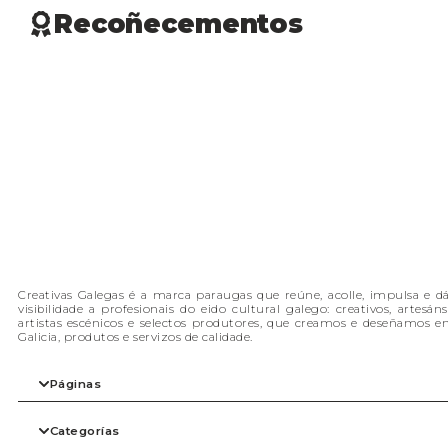
Recoñecementos
Creativas Galegas é a marca paraugas que reúne, acolle, impulsa e d
visibilidade a profesionais do eido cultural galego: creativos, artesáns
artistas escénicos e selectos produtores, que creamos e deseñamos e
Galicia, produtos e servizos de calidade.
Páginas
Inicio
Categorías
A nosa filosofia