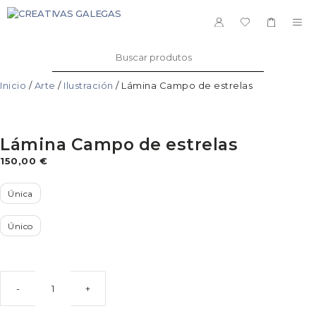
Saltar
ao
ME
contido
Buscar:
Inicio
/
Arte
/
Ilustración
/ Lámina Campo de estrelas
Lámina Campo de estrelas
150,00
€
Única
Único
Lámina
Campo