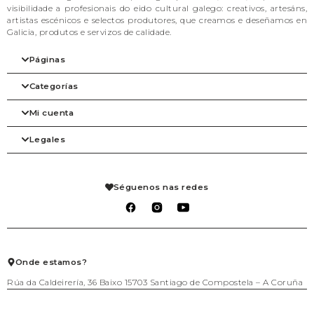
visibilidade a profesionais do eido cultural galego: creativos, artesáns,
artistas escénicos e selectos produtores, que creamos e deseñamos en
Galicia, produtos e servizos de calidade.
Páginas
Categorías
Inicio
A nosa filosofia
Mi cuenta
As marcas
Arte
Tienda
Beleza
Legales
Blog
Complementos
Mi cuenta
Contacto
Despensa
Detalles de la cuenta
Axenda
Fogar
Pedidos
Aviso legal
Libraría
Mis solicitudes de reembolso
Condiciones de venta
Séguenos nas redes
Mascotas
Carrito
Política de privacidad
Packs agasallo
Lista de deseos
Política de cookies
Talleres
Salir
Téxtil
Xogo
Xoiería
Onde estamos?
Rúa da Caldeirería, 36 Baixo 15703 Santiago de Compostela – A Coruña