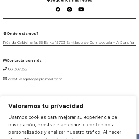
Séguenos nas redes
Mascotas
Carrito
Política de privacidad
Packs agasallo
Lista de deseos
Política de cookies
Talleres
Salir
Téxtil
Xogo
Xoiería
Onde estamos?
Rúa da Caldeirería, 36 Baixo 15703 Santiago de Compostela – A Coruña
Contacta con nós
881307352
creativasgalegas@gmail.com
Valoramos tu privacidad
Formulario de contacto
Usamos cookies para mejorar su experiencia de
navegación, mostrarle anuncios o contenidos
0
personalizados y analizar nuestro tráfico. Al hacer
CREATIVAS
Deseñado