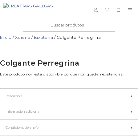
Saltar
ao
ME
contido
Buscar:
Inicio
/
Xoiería
/
Bixutería
/ Colgante Perregrina
Colgante Perregrina
Este produto non está dispoñible porque non quedan existencias.
Descrición
Información adicional
Condicións de envío
Talla
Grande, Pequena
Cor
Único