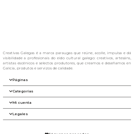
Creativas Galegas é a marca paraugas que reúne, acolle, impulsa e dá
visibilidade a profesionais do eido cultural galego: creativos, artesáns,
artistas escénicos e selectos produtores, que creamos e deseñamos en
Galicia, produtos e servizos de calidade.
Páginas
Categorías
Inicio
A nosa filosofia
Mi cuenta
As marcas
Arte
Tienda
Beleza
Legales
Blog
Complementos
Mi cuenta
Contacto
Despensa
Detalles de la cuenta
Axenda
Fogar
Pedidos
Aviso legal
Libraría
Mis solicitudes de reembolso
Condiciones de venta