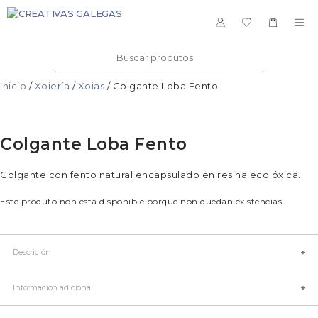
Saltar
ao
ME
contido
Buscar:
Inicio
/
Xoiería
/
Xoias
/ Colgante Loba Fento
Colgante Loba Fento
Colgante con fento natural encapsulado en resina ecolóxica.
Este produto non está dispoñible porque non quedan existencias.
Descrición
Artesá: Cristina Sotelo
Información adicional
Marca El viaje de las Lobas