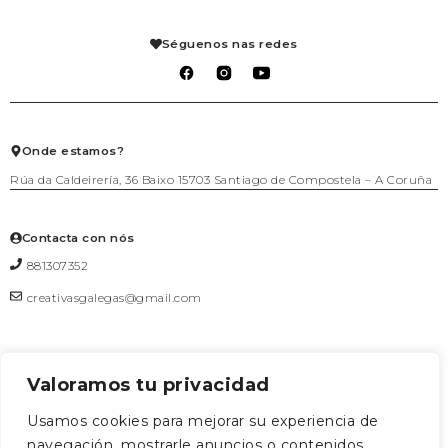
Detalles de la cuenta
Axenda
Fogar
Pedidos
Aviso legal
Libraría
Mis solicitudes de reembolso
Condiciones de venta
Séguenos nas redes
Mascotas
Carrito
Política de privacidad
Packs agasallo
Lista de deseos
Política de cookies
Talleres
Salir
Téxtil
Xogo
Xoiería
Onde estamos?
Rúa da Caldeirería, 36 Baixo 15703 Santiago de Compostela – A Coruña
Contacta con nós
881307352
creativasgalegas@gmail.com
Valoramos tu privacidad
Formulario de contacto
Usamos cookies para mejorar su experiencia de
navegación, mostrarle anuncios o contenidos