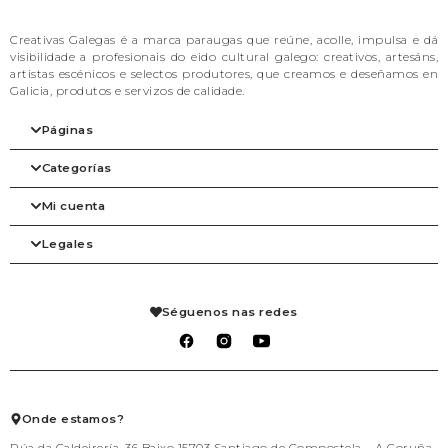
Creativas Galegas é a marca paraugas que reúne, acolle, impulsa e dá
visibilidade a profesionais do eido cultural galego: creativos, artesáns,
artistas escénicos e selectos produtores, que creamos e deseñamos en
Galicia, produtos e servizos de calidade.
Páginas
Categorías
Inicio
A nosa filosofia
Mi cuenta
As marcas
Arte
Tienda
Beleza
Legales
Blog
Complementos
Mi cuenta
Contacto
Despensa
Detalles de la cuenta
Axenda
Fogar
Pedidos
Aviso legal
Libraría
Mis solicitudes de reembolso
Condiciones de venta
Séguenos nas redes
Mascotas
Carrito
Política de privacidad
Packs agasallo
Lista de deseos
Política de cookies
Talleres
Salir
Téxtil
Xogo
Xoiería
Onde estamos?
Rúa da Caldeirería, 36 Baixo 15703 Santiago de Compostela – A Coruña