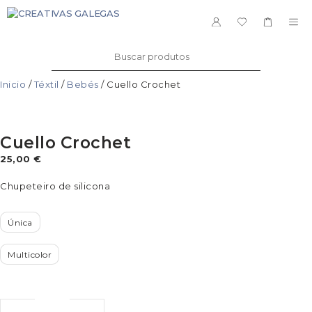
Saltar
ao
ME
contido
Buscar:
Inicio
/
Téxtil
/
Bebés
/ Cuello Crochet
Cuello Crochet
25,00
€
Chupeteiro de silicona
Única
Multicolor