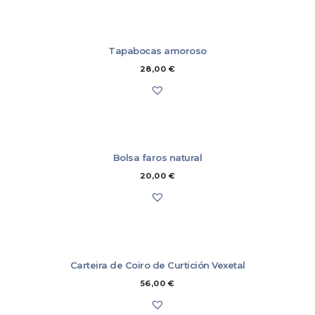
artigo/s aos nosos almacéns (7,00 €), que se descontará da devolución
do importe.
Más información
Tapabocas amoroso
28,00
€
Bolsa faros natural
20,00
€
Carteira de Coiro de Curtición Vexetal
56,00
€