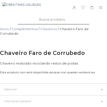
Saltar
ao
ME
contido
Buscar:
Inicio
/
Complementos
/
Chaveiros
/ Chaveiro Faro de
Corrubedo
Chaveiro Faro de Corrubedo
Chaveiro realizado reciclando restos de podas
Este produto non está dispoñible porque non quedan existencias.
Descrición
Artesáns: Xosé Manuel e Ruth
Información adicional
Marca: SonAgasallo