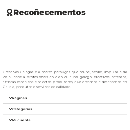
Recoñecementos
Creativas Galegas é a marca paraugas que reúne, acolle, impulsa e dá
visibilidade a profesionais do eido cultural galego: creativos, artesáns,
artistas escénicos e selectos produtores, que creamos e deseñamos en
Galicia, produtos e servizos de calidade.
Páginas
Categorías
Inicio
A nosa filosofia
Mi cuenta
As marcas
Arte
Tienda
Beleza