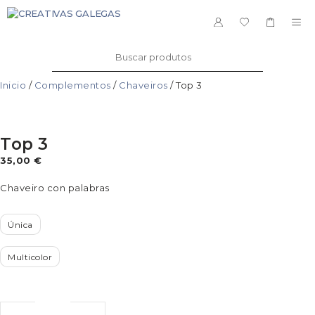
Saltar
ao
ME
contido
Buscar:
Inicio
/
Complementos
/
Chaveiros
/ Top 3
Top 3
35,00
€
Chaveiro con palabras
Única
Multicolor