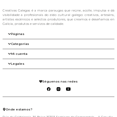
Creativas Galegas é a marca paraugas que reúne, acolle, impulsa e dá
visibilidade a profesionais do eido cultural galego: creativos, artesáns,
artistas escénicos e selectos produtores, que creamos e deseñamos en
Galicia, produtos e servizos de calidade.
Páginas
Categorías
Inicio
A nosa filosofia
Mi cuenta
As marcas
Arte
Tienda
Beleza
Legales
Blog
Complementos
Mi cuenta
Contacto
Despensa
Detalles de la cuenta
Axenda
Fogar
Pedidos
Aviso legal
Libraría
Mis solicitudes de reembolso
Condiciones de venta
Séguenos nas redes
Mascotas
Carrito
Política de privacidad
Packs agasallo
Lista de deseos
Política de cookies
Talleres
Salir
Téxtil
Xogo
Xoiería
Onde estamos?
Rúa da Caldeirería, 36 Baixo 15703 Santiago de Compostela – A Coruña