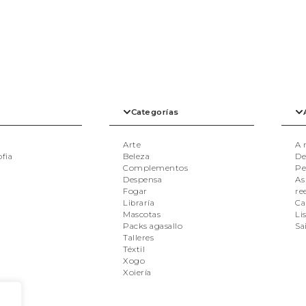
Categorías
Arte
A 
ofia
Beleza
De
Complementos
Pe
Despensa
As
Fogar
re
Libraría
Ca
Mascotas
Li
Packs agasallo
Sa
Talleres
Téxtil
Xogo
Xoiería