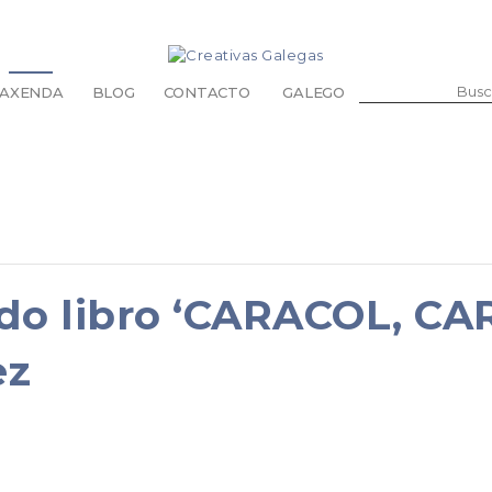
BUSCAR:
AXENDA
BLOG
CONTACTO
GALEGO
ABANOS
BOLSAS E BOLSOS
CARTEIRAS E MOEDEIROS
CHAVEIROS
DE ABRIGO
ESTOXOS E FUNDAS
do libro ‘CARACOL, CA
GARAVATAS E LAZOS
MANDÍS
ez
PARA A CABEZA
PARA AS GAFAS
PARA OS PÉS
RETAS
MASCOTAS