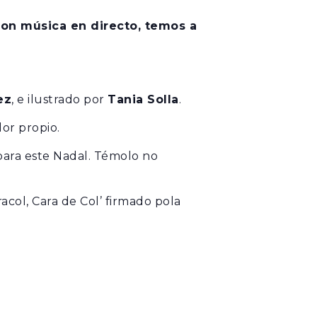
con música en directo, temos a
VER TODAS
ez
, e ilustrado por
Tania Solla
.
or propio.
 para este Nadal. Témolo no
acol, Cara de Col’ firmado pola