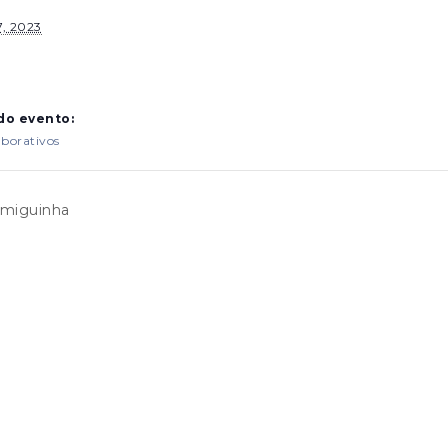
, 2023
do evento:
borativos
rmiguinha