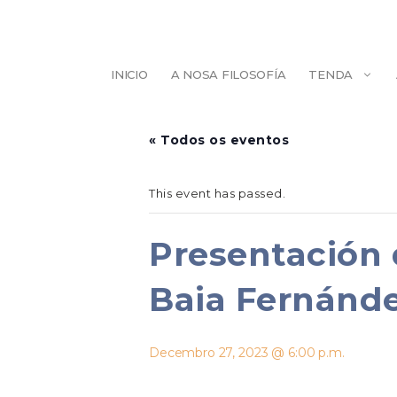
Saltar
ao
contido
INICIO
A NOSA FILOSOFÍA
TENDA
ESCULTURA
BELEZA
« Todos os eventos
ILUSTRACIÓN
PINTURA
This event has passed.
Presentación 
Baia Fernánd
Decembro 27, 2023 @ 6:00 p.m.
DECORACIÓN
AXENDAS/LIB