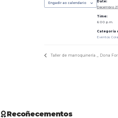
Date:
Engadir ao calendario
Decembro 27
Time:
6:00 p.m.
Categoría 
Eventos Cola
Taller de marroquinería _ Dona Fo
Recoñecementos