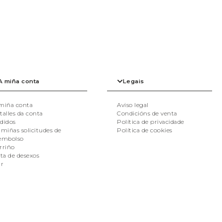
A miña conta
Legais
miña conta
Aviso legal
talles da conta
Condicións de venta
didos
Política de privacidade
 miñas solicitudes de
Política de cookies
embolso
rriño
sta de desexos
ir