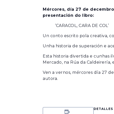
MOBLES
LIBROS
ÚTILES DE COCIÑA
MARCAPÁXINA
Mércores, día 27 de decembro,
POSTAIS
presentación do libro:
‘CARACOL, CARA DE COL’
TALLERES
CAMISAS
Un conto escrito pola creativa, 
CAMISETAS E 
CONXUNTOS
Unha historia de superación e ac
NENAS/OS
SUADOIROS
Esta historia divertida e cunhas 
XOGO
Mercado, na Rúa da Caldeirería, e
XOGO
Ven a vernos, mércores día 27 de 
autora.
DETALLES