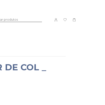
DOCE
LICORES
R DE COL _
PACKS