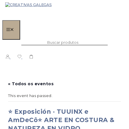
Saltar
ao
contido
MENÚ
BUSCAR:
« Todos os eventos
This event has passed.
⭐ Exposición · TUUINX e
AmDeCô⭐ ARTE EN COSTURA &
NATUREZA EN VIDRO