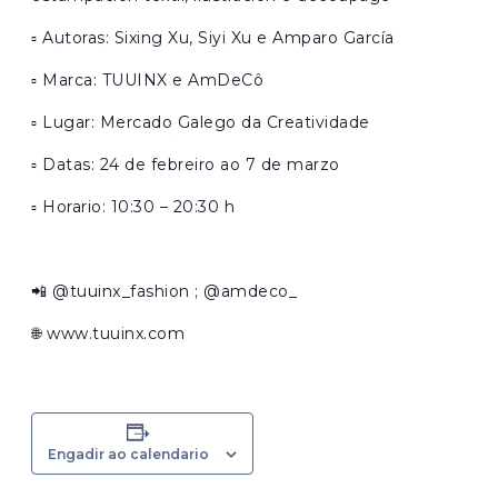
▫️ Autoras: Sixing Xu, Siyi Xu e Amparo García
▫️ Marca: TUUINX e AmDeCô
▫️ Lugar: Mercado Galego da Creatividade
▫️ Datas: 24 de febreiro ao 7 de marzo
▫️ Horario: 10:30 – 20:30 h
📲 @tuuinx_fashion ; @amdeco_
🌐 www.tuuinx.com
Engadir ao calendario