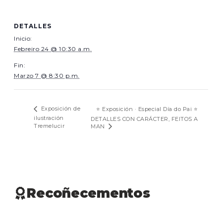
DETALLES
Inicio:
Febreiro 24 @ 10:30 a.m.
Fin:
Marzo 7 @ 8:30 p.m.
Exposición de
⭐ Exposición · Especial Día do Pai ⭐
ilustración
DETALLES CON CARÁCTER, FEITOS A
Tremelucir
MAN
Recoñecementos