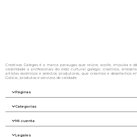
Creativas Galegas é a marca paraugas que reúne, acolle, impulsa e d
visibilidade a profesionais do eido cultural galego: creativos, artesáns
artistas escénicos e selectos produtores, que creamos e deseñamos e
Galicia, produtos e servizos de calidade.
Páginas
Inicio
Categorías
A nosa filosofia
As marcas
Tienda
Arte
Mi cuenta
Blog
Beleza
Contacto
Complementos
Axenda
Despensa
Mi cuenta
Legales