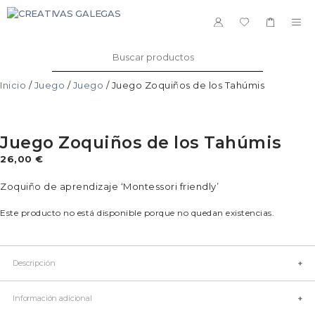
Saltar
al
ME
contenido
Buscar:
Inicio
/
Juego
/
Juego
/ Juego Zoquiños de los Tahúmis
Juego Zoquiños de los Tahúmis
26,00
€
Zoquiño de aprendizaje ‘Montessori friendly’
Este producto no está disponible porque no quedan existencias.
Descripción
Artesanos: José Manuel y Ruth
Información adicional
Marca: SonAgasallo