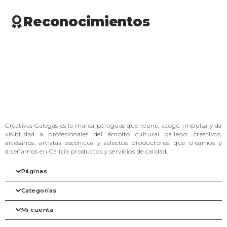
Reconocimientos
Creativas Galegas es la marca paraguas que reúne, acoge, impulsa y da
visibilidad a profesionales del ámbito cultural gallego: creativos,
artesanos, artistas escénicos y selectos productores, que creamos y
diseñamos en Galicia productos y servicios de calidad.
Páginas
Categorías
Inicio
Nuestra filosofía
Mi cuenta
Las marcas
Arte
Tienda
Belleza