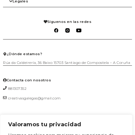
Legales
Blog
Complementos
Mi cuenta
Contacto
Despensa
Detalles de la cuenta
Agenda
Hogar
Pedidos
Aviso legal
Librería
Mis solicitudes de reembolso
Condiciones de venta
Síguenos en las redes
Mascotas
Carrito
Política de privacidad
Packs regalo
Lista de deseos
Política de cookies
Talleres
Salir
Textil
Juego
Joyería
¿Dónde estamos?
Rúa da Caldeirería, 36 Baixo 15703 Santiago de Compostela – A Coruña
Contacta con nosotros
881307352
creativasgalegas@gmail.com
Valoramos tu privacidad
Formulario de contacto