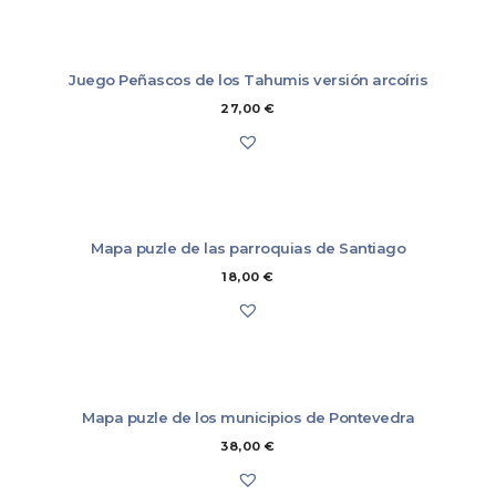
del/los artículo/s a nuestros almacenes (7,00 €), que se descontará del
importe a devolver.
Más información
Juego Peñascos de los Tahumis versión arcoíris
27,00
€
Mapa puzle de las parroquias de Santiago
18,00
€
Mapa puzle de los municipios de Pontevedra
38,00
€