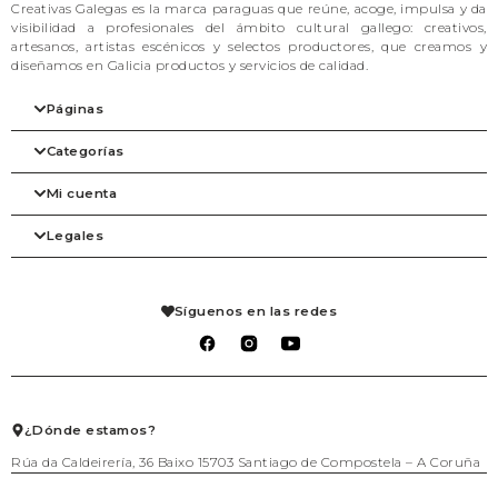
Creativas Galegas es la marca paraguas que reúne, acoge, impulsa y da
visibilidad a profesionales del ámbito cultural gallego: creativos,
artesanos, artistas escénicos y selectos productores, que creamos y
diseñamos en Galicia productos y servicios de calidad.
Páginas
Categorías
Inicio
Nuestra filosofía
Mi cuenta
Las marcas
Arte
Tienda
Belleza
Legales
Blog
Complementos
Mi cuenta
Contacto
Despensa
Detalles de la cuenta
Agenda
Hogar
Pedidos
Aviso legal
Librería
Mis solicitudes de reembolso
Condiciones de venta
Síguenos en las redes
Mascotas
Carrito
Política de privacidad
Packs regalo
Lista de deseos
Política de cookies
Talleres
Salir
Textil
Juego
Joyería
¿Dónde estamos?
Rúa da Caldeirería, 36 Baixo 15703 Santiago de Compostela – A Coruña