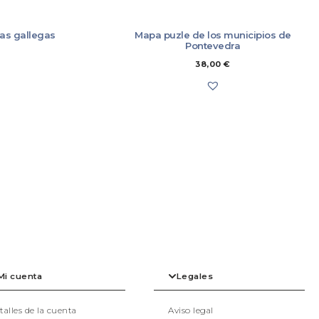
 forma diligente en un plazo de 14 días naturales, a través del mismo medio
r el artículo.
 este plazo, que los artículos ya estén en nuestro almacén o que lo
as gallegas
Mapa puzle de los municipios de
rán de la empresa de transporte que ya lo envió.
Pontevedra
n parcial de un pedido, salvo en los casos estipulados por la Comisión
erden bilateralmente el comprador y creativasgalegas.gal.
38,00
€
liente deberá asumir el coste del envío del/los artículo/s a nuestros
 descontará del importe a devolver.
Mi cuenta
Legales
talles de la cuenta
Aviso legal