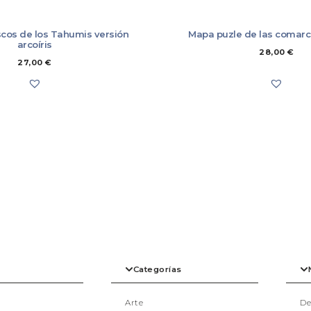
los artículos devueltos de
de pago utilizado para paga
Es necesario que se cumpla
cos de los Tahumis versión
Mapa puzle de las comarc
acredites mediante el alba
arcoíris
No es posible la devolució
28,00
€
Europea, en los que lo acu
27,00
€
En caso de devolución, el c
almacenes (7,00 €), que se
Más información
Categorías
Arte
De