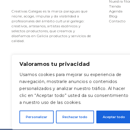
Nuestra filo
Tienda
Agenda
Creativas Galegas es la marca paraguas que
Blog
reúne, acoge, impulsa y da visibilidad a
Contacto
profesionales del ámbito cultural gallego:
creativos, artesanos, artistas escénicos y
selectos productores, que creamos y
diseñamos en Galicia productos y servicios de
calidad.
Valoramos tu privacidad
Usamos cookies para mejorar su experiencia de
Síguenos en las redes
¿Dónde esta
navegación, mostrarle anuncios o contenidos
Rúa da Caldeirerí
personalizados y analizar nuestro tráfico. Al hacer
Santiago de Com
clic en “Aceptar todo” usted da su consentimiento
Coruña
a nuestro uso de las cookies.
Personalizar
Rechazar todo
Aceptar todo