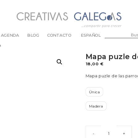
BUSCAR:
AGENDA
BLOG
CONTACTO
ESPAÑOL
o
Mapa puzle d
ABANICOS
BOLSAS Y BOLSOS
18,00
€
CARTERAS Y MONEDEROS
Mapa puzle de las parro
LLAVEROS
DE ABRIGO
ESTUCHES Y FUNDAS
Única
CORBATAS Y LAZOS
MANDILES
Madera
PARA LA CABEZA
PARA LAS GAFAS
PARA LOS PIES
Mapa