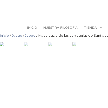
Saltar
al
contenido
INICIO
NUESTRA FILOSOFÍA
TIENDA
Inicio
/
Juego
/
Juego
/ Mapa puzle de las parroquias de Santiag
ESCULTURA
BELLEZA
ILUSTRACIÓN
PINTURA