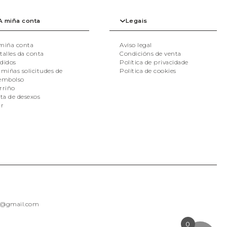
A miña conta
Legais
miña conta
Aviso legal
talles da conta
Condicións de venta
VER TODAS
didos
Política de privacidade
 miñas solicitudes de
Política de cookies
embolso
rriño
sta de desexos
ir
as@gmail.com
0