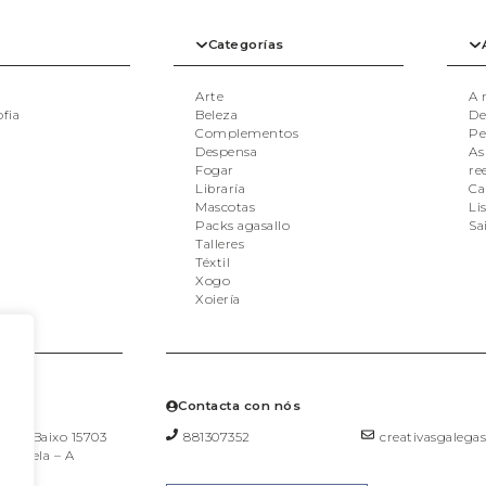
S
Categorías
Arte
A 
ofia
Beleza
De
BIXUTERÍA
Complementos
Pe
Despensa
As
TOPS
XOIAS
Fogar
re
Libraría
Ca
Mascotas
Li
Packs agasallo
Sa
Talleres
Téxtil
Xogo
Xoiería
s?
Contacta con nós
a, 36 Baixo 15703
881307352
creativasgaleg
postela – A