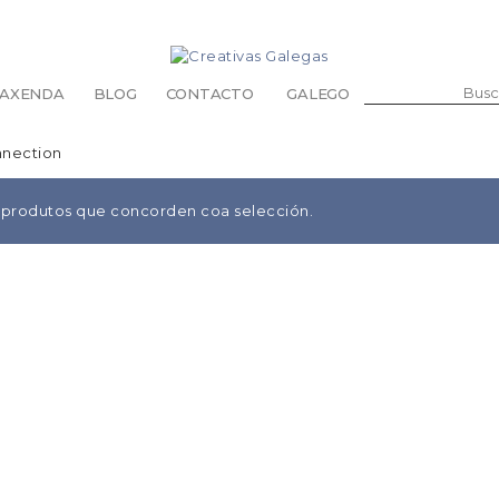
BUSCAR:
AXENDA
BLOG
CONTACTO
GALEGO
nnection
ABANOS
BOLSAS E BOLSOS
 produtos que concorden coa selección.
CARTEIRAS E MOEDEIROS
CHAVEIROS
DE ABRIGO
ESTOXOS E FUNDAS
GARAVATAS E LAZOS
MANDÍS
PARA A CABEZA
PARA AS GAFAS
PARA OS PÉS
RETAS
MASCOTAS