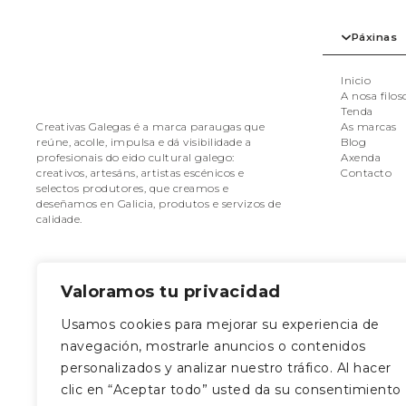
MOBLES
LIBROS
ÚTILES DE COCIÑA
MARCAPÁXINA
Páxinas
POSTAIS
Inicio
A nosa filos
TALLERES
CAMISAS
Tenda
As marcas
Creativas Galegas é a marca paraugas que
CAMISETAS E 
Blog
reúne, acolle, impulsa e dá visibilidade a
CONXUNTOS
Axenda
profesionais do eido cultural galego:
NENAS/OS
Contacto
creativos, artesáns, artistas escénicos e
SUADOIROS
selectos produtores, que creamos e
deseñamos en Galicia, produtos e servizos de
XOGO
calidade.
XOGO
Valoramos tu privacidad
Usamos cookies para mejorar su experiencia de
Séguenos nas redes
Onde estamo
navegación, mostrarle anuncios o contenidos
Rúa da Caldeirerí
personalizados y analizar nuestro tráfico. Al hacer
Santiago de Com
clic en “Aceptar todo” usted da su consentimiento
Coruña