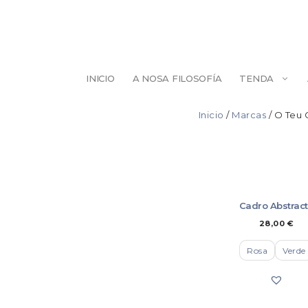
Saltar
ao
contido
INICIO
A NOSA FILOSOFÍA
TENDA
Inicio
/
Marcas
/ O Teu
ESCULTURA
BELEZA
ILUSTRACIÓN
PINTURA
Cadro Abstrac
28,00
€
Rosa
Verde