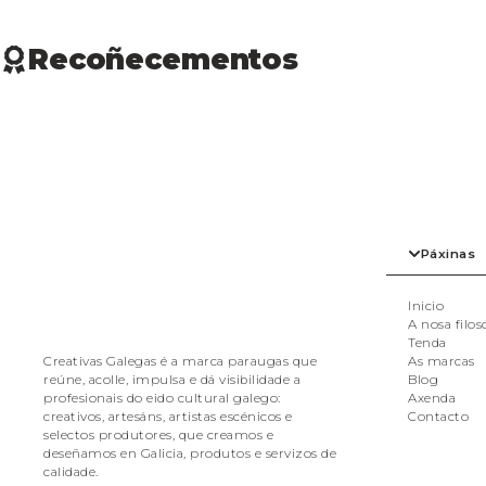
DECORACIÓN
AXENDAS/LIB
MOBLES
LIBROS
Recoñecementos
ÚTILES DE COCIÑA
MARCAPÁXINA
POSTAIS
TALLERES
CAMISAS
CAMISETAS E 
CONXUNTOS
NENAS/OS
Páxinas
SUADOIROS
XOGO
Inicio
XOGO
A nosa filos
Tenda
As marcas
Creativas Galegas é a marca paraugas que
Blog
reúne, acolle, impulsa e dá visibilidade a
Axenda
profesionais do eido cultural galego:
Contacto
creativos, artesáns, artistas escénicos e
selectos produtores, que creamos e
deseñamos en Galicia, produtos e servizos de
calidade.