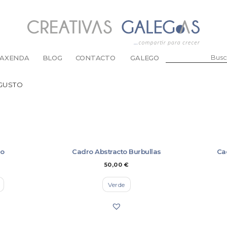
BUSCAR:
AXENDA
BLOG
CONTACTO
GALEGO
 GUSTO
ABANOS
BOLSAS E BOLSOS
CARTEIRAS E MOEDEIROS
CHAVEIROS
DE ABRIGO
ESTOXOS E FUNDAS
to
Cadro Abstracto Burbullas
Ca
GARAVATAS E LAZOS
50,00
€
MANDÍS
PARA A CABEZA
Verde
PARA AS GAFAS
PARA OS PÉS