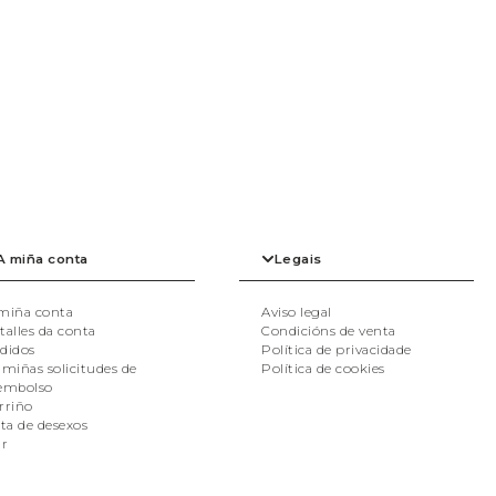
PACKS
VER TODAS
A miña conta
Legais
miña conta
Aviso legal
talles da conta
Condicións de venta
didos
Política de privacidade
 miñas solicitudes de
Política de cookies
embolso
rriño
sta de desexos
ir