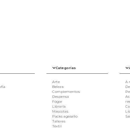
RETAS
MASCOTAS
S
BIXUTERÍA
TOPS
XOIAS
Categorías
Arte
A 
ofia
Beleza
De
Complementos
Pe
Despensa
As
Fogar
re
Libraría
Ca
Mascotas
Li
Packs agasallo
Sa
Talleres
Téxtil