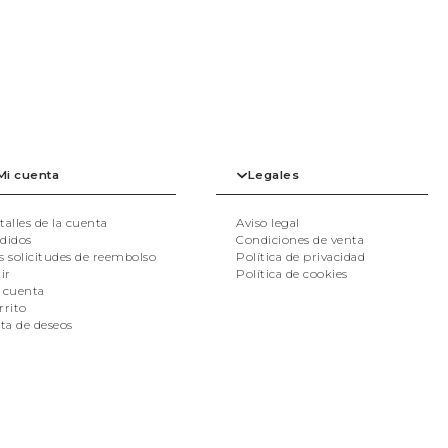
Mi cuenta
Legales
talles de la cuenta
Aviso legal
didos
Condiciones de venta
s solicitudes de reembolso
Política de privacidad
ir
Política de cookies
 cuenta
rrito
sta de deseos