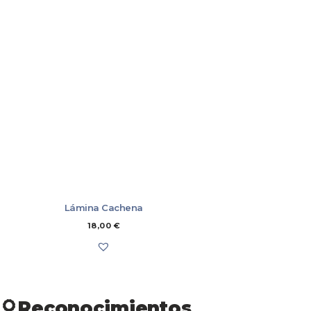
MUEBLES
LIBROS
ÚTILES DE COCINA
MARCAPÁGINA
POSTALES
TALLERES
CAMISAS
CAMISETAS Y 
CONJUNTOS
NIÑAS/OS
SUDADERAS
JUEGO
JUEGO
Lámina Cachena
18,00
€
Reconocimientos