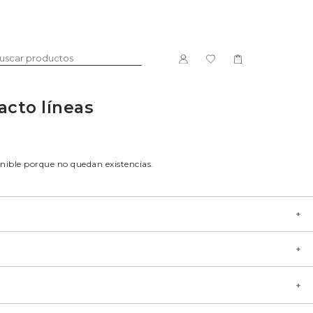
acto líneas
DULCE
LICORES
nible porque no quedan existencias.
a mano en Galicia.
Única
nzo con incrustaciones de papel.
PACKS
Rosa