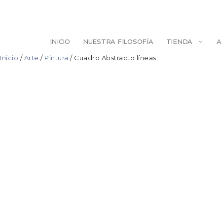
Saltar
al
contenido
INICIO
NUESTRA FILOSOFÍA
TIENDA
Inicio
/
Arte
/
Pintura
/ Cuadro Abstracto líneas
ESCULTURA
BELLEZA
ILUSTRACIÓN
PINTURA
DECORACIÓN
AGENDAS/LIB