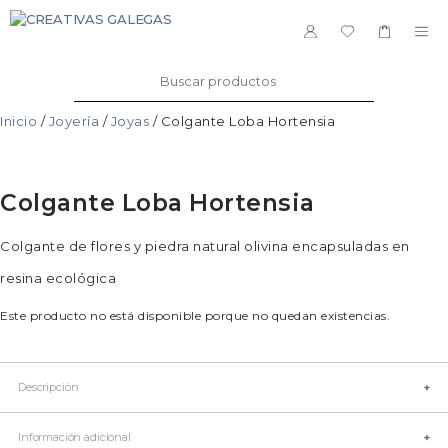
Saltar
al
ME
contenido
Buscar:
Inicio
/
Joyería
/
Joyas
/ Colgante Loba Hortensia
Colgante Loba Hortensia
Colgante de flores y piedra natural olivina encapsuladas en
resina ecológica
Este producto no está disponible porque no quedan existencias.
Descripción
Artesana: Cristina Sotelo
Información adicional