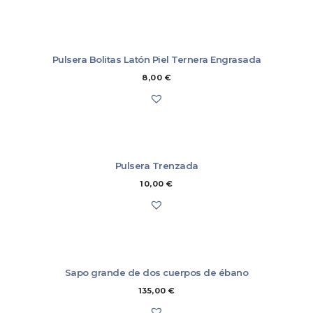
En caso de devolución, el cliente deberá asumir el coste del envío
del/los artículo/s a nuestros almacenes (7,00 €), que se descontará del
importe a devolver.
Más información
Pulsera Bolitas Latón Piel Ternera Engrasada
8,00
€
Pulsera Trenzada
10,00
€
Sapo grande de dos cuerpos de ébano
135,00
€