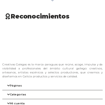
Reconocimientos
Creativas Galegas es la marca paraguas que reúne, acoge, impulsa y da
visibilidad a profesionales del ámbito cultural gallego: creativos,
artesanos, artistas escénicos y selectos productores, que creamos y
diseñamos en Galicia productos y servicios de calidad.
Páginas
Categorías
Inicio
Nuestra filosofía
Mi cuenta
Las marcas