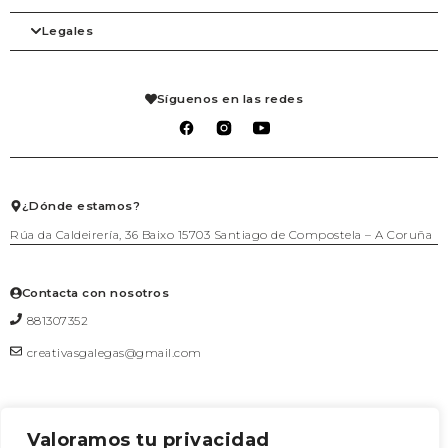
Arte
Tienda
Belleza
Legales
Blog
Complementos
Mi cuenta
Contacto
Despensa
Detalles de la cuenta
Agenda
Hogar
Pedidos
Aviso legal
Librería
Mis solicitudes de reembolso
Condiciones de venta
Síguenos en las redes
Mascotas
Carrito
Política de privacidad
Packs regalo
Lista de deseos
Política de cookies
Talleres
Salir
Textil
Juego
Joyería
¿Dónde estamos?
Rúa da Caldeirería, 36 Baixo 15703 Santiago de Compostela – A Coruña
Contacta con nosotros
881307352
creativasgalegas@gmail.com
Valoramos tu privacidad