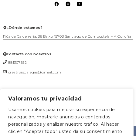
Packs regalo
Lista de deseos
Política de cookies
Talleres
Salir
Textil
Juego
Joyería
¿Dónde estamos?
Rúa da Caldeirería, 36 Baixo 15703 Santiago de Compostela – A Coruña
Contacta con nosotros
881307352
creativasgalegas@gmail.com
Valoramos tu privacidad
Formulario de contacto
Usamos cookies para mejorar su experiencia de
navegación, mostrarle anuncios o contenidos
0
personalizados y analizar nuestro tráfico. Al hacer
CREATIVAS
Diseñado
clic en “Aceptar todo” usted da su consentimiento
AGRUOSTUDIO
©2026
|