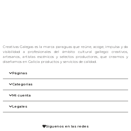
Creativas Galegas es la marca paraguas que reúne, acoge, impulsa y da
visibilidad a profesionales del ámbito cultural gallego: creativos,
artesanos, artistas escénicos y selectos productores, que creamos y
diseñamos en Galicia productos y servicios de calidad.
Páginas
Categorías
Inicio
Nuestra filosofía
Mi cuenta
Las marcas
Arte
Tienda
Belleza
Legales
Blog
Complementos
Mi cuenta
Contacto
Despensa
Detalles de la cuenta
Agenda
Hogar
Pedidos
Aviso legal
Librería
Mis solicitudes de reembolso
Condiciones de venta
Síguenos en las redes
Mascotas
Carrito
Política de privacidad