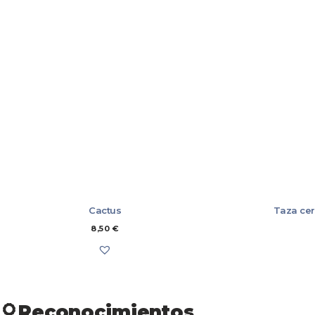
MUEBLES
LIBROS
ÚTILES DE COCINA
MARCAPÁGINA
POSTALES
TALLERES
CAMISAS
CAMISETAS Y 
CONJUNTOS
NIÑAS/OS
SUDADERAS
JUEGO
JUEGO
Cactus
Taza cer
8,50
€
Reconocimientos