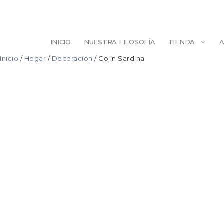
Saltar
al
contenido
INICIO
NUESTRA FILOSOFÍA
TIENDA
Inicio
/
Hogar
/
Decoración
/ Cojín Sardina
ESCULTURA
BELLEZA
ILUSTRACIÓN
PINTURA
DECORACIÓN
AGENDAS/LIB