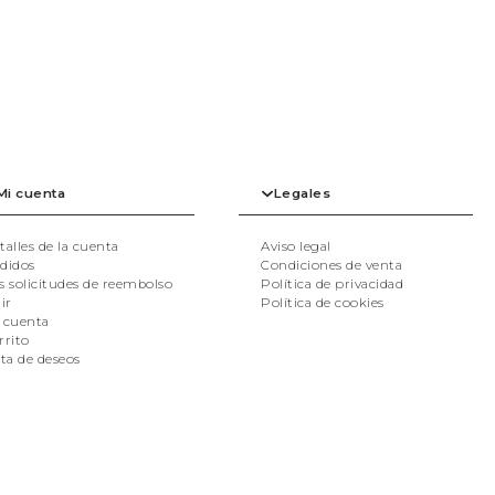
Mi cuenta
Legales
talles de la cuenta
Aviso legal
didos
Condiciones de venta
s solicitudes de reembolso
Política de privacidad
ir
Política de cookies
 cuenta
rrito
sta de deseos