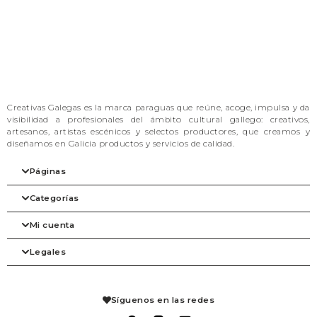
Creativas Galegas es la marca paraguas que reúne, acoge, impulsa y da
visibilidad a profesionales del ámbito cultural gallego: creativos,
artesanos, artistas escénicos y selectos productores, que creamos y
diseñamos en Galicia productos y servicios de calidad.
Páginas
Categorías
Inicio
Nuestra filosofía
Mi cuenta
Las marcas
Arte
Tienda
Belleza
Legales
Blog
Complementos
Mi cuenta
Contacto
Despensa
Detalles de la cuenta
Agenda
Hogar
Pedidos
Aviso legal
Librería
Mis solicitudes de reembolso
Condiciones de venta
Síguenos en las redes
Mascotas
Carrito
Política de privacidad
Packs regalo