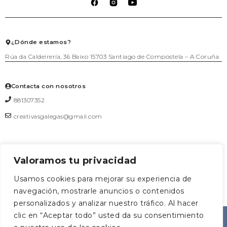
Lista de deseos
Política de cookies
Talleres
Salir
Textil
Juego
Joyería
¿Dónde estamos?
Rúa da Caldeirería, 36 Baixo 15703 Santiago de Compostela – A Coruña
Contacta con nosotros
881307352
creativasgalegas@gmail.com
Valoramos tu privacidad
Formulario de contacto
Usamos cookies para mejorar su experiencia de
navegación, mostrarle anuncios o contenidos
0
personalizados y analizar nuestro tráfico. Al hacer
CREATIVAS
Diseñado
clic en “Aceptar todo” usted da su consentimiento
AGRUOSTUDIO
©2026
|
GALEGAS
por