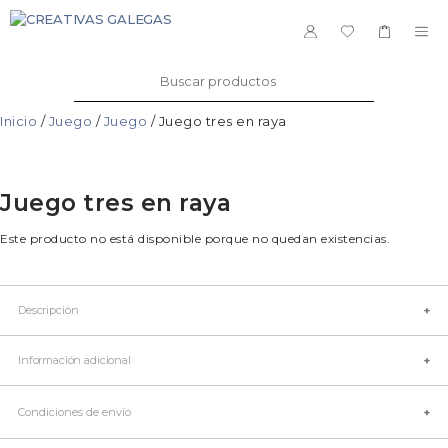
Saltar
al
ME
contenido
Buscar:
Inicio
/
Juego
/
Juego
/ Juego tres en raya
Juego tres en raya
Este producto no está disponible porque no quedan existencias.
Descripción
Información adicional
Condiciones de envío
Talla
Única
Color
Madera