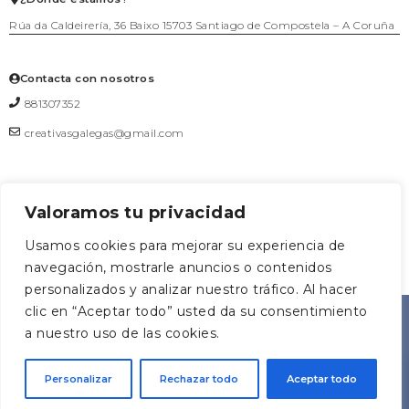
Rúa da Caldeirería, 36 Baixo 15703 Santiago de Compostela – A Coruña
Contacta con nosotros
881307352
creativasgalegas@gmail.com
Valoramos tu privacidad
Formulario de contacto
Usamos cookies para mejorar su experiencia de
navegación, mostrarle anuncios o contenidos
0
personalizados y analizar nuestro tráfico. Al hacer
CREATIVAS
Diseñado
clic en “Aceptar todo” usted da su consentimiento
AGRUOSTUDIO
©2026
|
GALEGAS
por
a nuestro uso de las cookies.
Personalizar
Rechazar todo
Aceptar todo
COMUNIDADE CREATIVA, SOCIEDADE COOPERATIVA
GALEGA