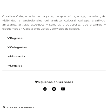
Creativas Galegas es la marca paraguas que reúne, acoge, impulsa y da
visibilidad a profesionales del ámbito cultural gallego: creativos,
artesanos, artistas escénicos y selectos productores, que creamos y
diseñamos en Galicia productos y servicios de calidad.
Páginas
Categorías
Inicio
Nuestra filosofía
Mi cuenta
Las marcas
Arte
Tienda
Belleza
Legales
Blog
Complementos
Mi cuenta
Contacto
Despensa
Detalles de la cuenta
Agenda
Hogar
Pedidos
Aviso legal
Librería
Mis solicitudes de reembolso
Condiciones de venta
Síguenos en las redes
Mascotas
Carrito
Política de privacidad
Packs regalo
Lista de deseos
Política de cookies
Talleres
Salir
Textil
Juego
Joyería
¿Dónde estamos?