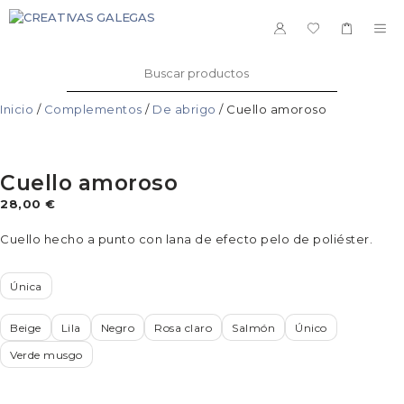
Saltar
al
ME
contenido
Buscar:
Inicio
/
Complementos
/
De abrigo
/ Cuello amoroso
Cuello amoroso
28,00
€
Cuello hecho a punto con lana de efecto pelo de poliéster.
Única
Beige
Lila
Negro
Rosa claro
Salmón
Único
Verde musgo