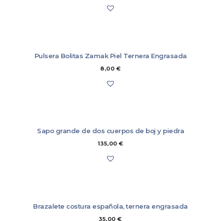
bilateralmente el comprador y creativasgalegas.gal.
En caso de devolución, el cliente deberá asumir el coste del envío
del/los artículo/s a nuestros almacenes (7,00 €), que se descontará del
importe a devolver.
Más información
Pulsera Bolitas Zamak Piel Ternera Engrasada
8,00
€
Sapo grande de dos cuerpos de boj y piedra
135,00
€
Brazalete costura española, ternera engrasada
35,00
€