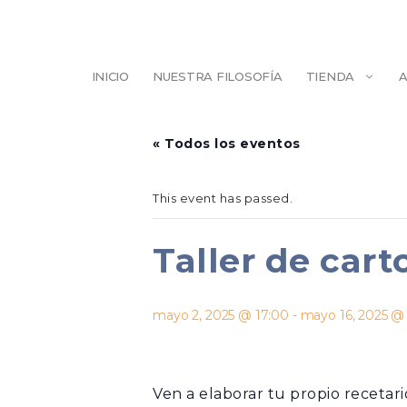
Saltar
al
contenido
INICIO
NUESTRA FILOSOFÍA
TIENDA
ESCULTURA
BELLEZA
« Todos los eventos
ILUSTRACIÓN
PINTURA
This event has passed.
Taller de car
mayo 2, 2025 @ 17:00
-
mayo 16, 2025 @
Ven a elaborar tu propio recetari
DECORACIÓN
AGENDAS/LIB