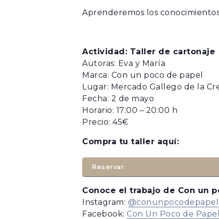
MUEBLES
LIBROS
Aprenderemos los conocimientos 
ÚTILES DE COCINA
MARCAPÁGINA
POSTALES
Actividad: Taller de cartonaje
TALLERES
CAMISAS
Autoras: Eva y María
CAMISETAS Y 
Marca: Con un poco de papel
CONJUNTOS
Lugar: Mercado Gallego de la Cre
NIÑAS/OS
Fecha: 2 de mayo
SUDADERAS
Horario: 17:00 – 20:00 h
JUEGO
Precio: 45€
JUEGO
Compra tu taller aquí:
Reservar
Conoce el trabajo de Con un p
Instagram:
@conunpocodepapel
Facebook:
Con Un Poco de Pape