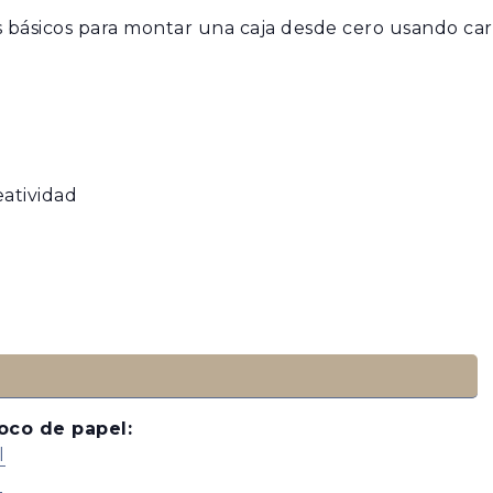
básicos para montar una caja desde cero usando car
S
BISUTERÍA
TOPS
JOYAS
atividad
oco de papel:
l
l