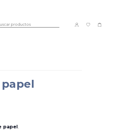
DULCE
LICORES
 papel
e papel
.
PACKS