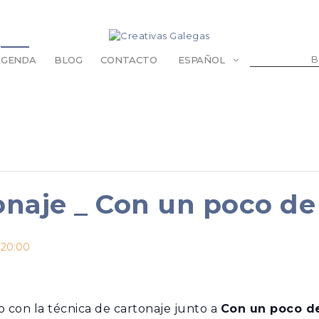
BUSCAR:
AGENDA
BLOG
CONTACTO
ESPAÑOL
ABANICOS
BOLSAS Y BOLSOS
CARTERAS Y MONEDEROS
LLAVEROS
DE ABRIGO
ESTUCHES Y FUNDAS
tonaje _ Con un poco de
CORBATAS Y LAZOS
MANDILES
PARA LA CABEZA
 20:00
PARA LAS GAFAS
PARA LOS PIES
o con la técnica de cartonaje junto a
Con un poco d
RETAS
MASCOTAS