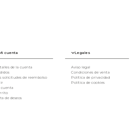
Mi cuenta
Legales
talles de la cuenta
Aviso legal
didos
Condiciones de venta
s solicitudes de reembolso
Política de privacidad
ir
Política de cookies
 cuenta
rrito
sta de deseos