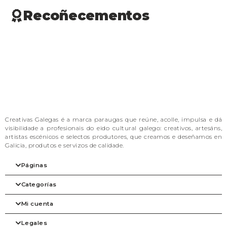
do importe.
Recoñecementos
Más información
Creativas Galegas é a marca paraugas que reúne, acolle, impulsa e dá
visibilidade a profesionais do eido cultural galego: creativos, artesáns,
artistas escénicos e selectos produtores, que creamos e deseñamos en
Galicia, produtos e servizos de calidade.
Páginas
Categorías
Inicio
A nosa filosofia
Mi cuenta
As marcas
Arte
Tienda
Beleza
Legales
Blog
Complementos