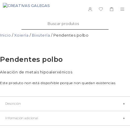
Saltar
ao
ME
contido
Buscar:
Inicio
/
Xoiería
/
Bixutería
/ Pendentes polbo
Pendentes polbo
Aleación de metais hipoalerxénicos
Este produto non está dispoñible porque non quedan existencias.
Descrición
Ilustración de Marcos e Yago García
Información adicional
Marca: Quenindiola