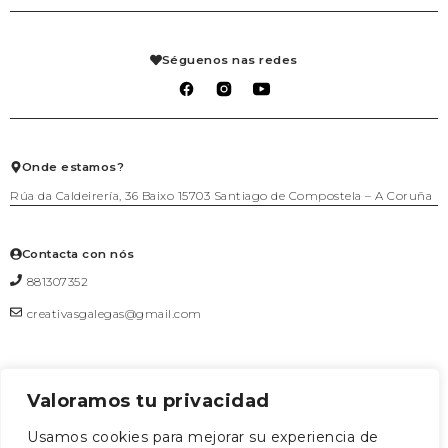
Mi cuenta
Contacto
Despensa
Detalles de la cuenta
Axenda
Fogar
Pedidos
Aviso legal
Libraría
Mis solicitudes de reembolso
Condiciones de venta
Séguenos nas redes
Mascotas
Carrito
Política de privacidad
Packs agasallo
Lista de deseos
Política de cookies
Talleres
Salir
Téxtil
Xogo
Xoiería
Onde estamos?
Rúa da Caldeirería, 36 Baixo 15703 Santiago de Compostela – A Coruña
Contacta con nós
881307352
creativasgalegas@gmail.com
Valoramos tu privacidad
Formulario de contacto
Usamos cookies para mejorar su experiencia de