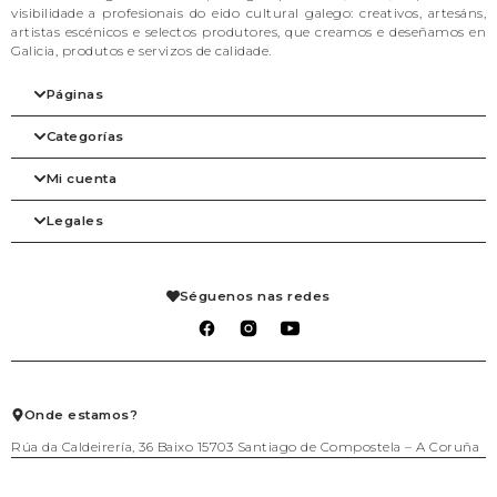
visibilidade a profesionais do eido cultural galego: creativos, artesáns,
artistas escénicos e selectos produtores, que creamos e deseñamos en
Galicia, produtos e servizos de calidade.
Páginas
Categorías
Inicio
A nosa filosofia
Mi cuenta
As marcas
Arte
Tienda
Beleza
Legales
Blog
Complementos
Mi cuenta
Contacto
Despensa
Detalles de la cuenta
Axenda
Fogar
Pedidos
Aviso legal
Libraría
Mis solicitudes de reembolso
Condiciones de venta
Séguenos nas redes
Mascotas
Carrito
Política de privacidad
Packs agasallo
Lista de deseos
Política de cookies
Talleres
Salir
Téxtil
Xogo
Xoiería
Onde estamos?
Rúa da Caldeirería, 36 Baixo 15703 Santiago de Compostela – A Coruña