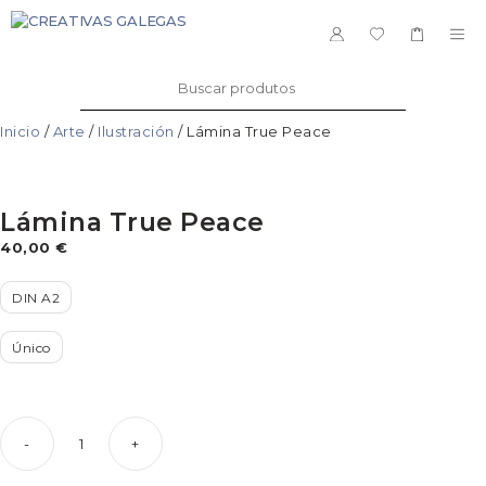
Saltar
ao
ME
contido
Buscar:
Inicio
/
Arte
/
Ilustración
/ Lámina True Peace
Lámina True Peace
40,00
€
DIN A2
Único
-
+
Lámina
True